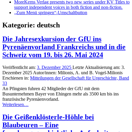
More
Kerns Verlag presents two new series under KV Titles to
support independent voices in both fiction and non-fiction.
„Zum Menü springen“-Umschaltbutton
Kategorie:
deutsch
Die Jahresexkursion der GfU ins
Pyrenäenvorland Frankreichs und in die
Schweiz vom 19. bis 26. Mai 2024
Veröffentlicht am:
3. Dezember 2025
Letzte Aktualisierung am:
3.
Dezember 2025
Autor/innen:
Milionis, A. und B. Vogel-Milionis
Erschienen in:
Mitteilungen der Gesellschaft für Urgeschichte, Band
33
An Pfingsten fuhren 42 Mitglieder der GfU mit dem
Busunternehmen Bayer von Ehingen mehr als 3500 km bis ins
französische Pyrenäenvorland.
Weiterlesen…
Die Geißenklösterle-Höhle bei
Blaubeuren – Eine