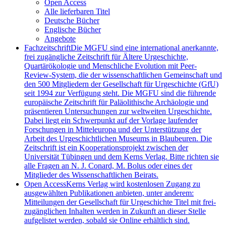
Open Access
Alle lieferbaren Titel
Deutsche Bücher
Englische Bücher
Angebote
Fachzeitschrift
Die MGFU sind eine international anerkannte,
frei zugängliche Zeitschrift für Ältere Urgeschichte,
Quartärökologie und Menschliche Evolution mit Peer-
Review-System, die der wissenschaftlichen Gemeinschaft und
den 500 Mitgliedern der Gesellschaft für Urgeschichte (GfU)
seit 1994 zur Verfügung steht. Die MGFU sind die führende
europäische Zeitschrift für Paläolithische Archäologie und
präsentieren Untersuchungen zur weltweiten Urgeschichte.
Dabei liegt ein Schwerpunkt auf der Vorlage laufender
Forschungen in Mitteleuropa und der Unterstützung der
Arbeit des Urgeschichtlichen Museums in Blaubeuren. Die
Zeitschrift ist ein Kooperationsprojekt zwischen der
Universität Tübingen und dem Kerns Verlag. Bitte richten sie
alle Fragen an N. J. Conard, M. Bolus oder eines der
Mitglieder des Wissenschaftlichen Beirats.
Open Access
Kerns Verlag wird kostenlosen Zugang zu
ausgewählten Publikationen anbieten, unter anderem:
Mitteilungen der Gesellschaft für Urgeschichte Titel mit frei-
zugänglichen Inhalten werden in Zukunft an dieser Stelle
aufgelistet werden, sobald sie Online erhältlich sind.