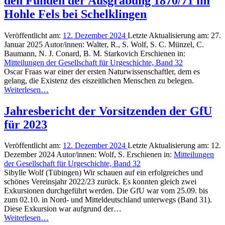
den Funden der Ausgrabung 1870/71 im
Hohle Fels bei Schelklingen
Veröffentlicht am:
12. Dezember 2024
Letzte Aktualisierung am:
27.
Januar 2025
Autor/innen:
Walter, R., S. Wolf, S. C. Münzel, C.
Baumann, N. J. Conard, B. M. Starkovich
Erschienen in:
Mitteilungen der Gesellschaft für Urgeschichte, Band 32
Oscar Fraas war einer der ersten Naturwissenschaftler, dem es
gelang, die Existenz des eiszeitlichen Menschen zu belegen.
Weiterlesen…
Jahresbericht der Vorsitzenden der GfU
für 2023
Veröffentlicht am:
12. Dezember 2024
Letzte Aktualisierung am:
12.
Dezember 2024
Autor/innen:
Wolf, S.
Erschienen in:
Mitteilungen
der Gesellschaft für Urgeschichte, Band 32
Sibylle Wolf (Tübingen) Wir schauen auf ein erfolgreiches und
schönes Vereinsjahr 2022/23 zurück. Es konnten gleich zwei
Exkursionen durchgeführt werden. Die GfU war vom 25.09. bis
zum 02.10. in Nord- und Mitteldeutschland unterwegs (Band 31).
Diese Exkursion war aufgrund der…
Weiterlesen…