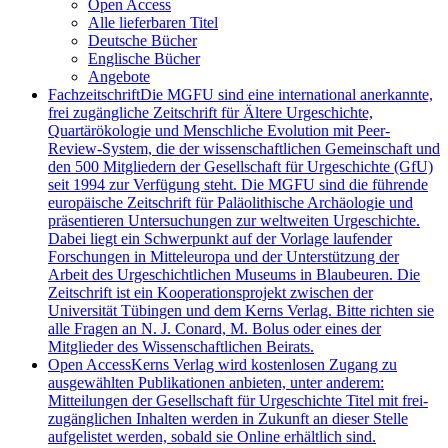
Open Access
Alle lieferbaren Titel
Deutsche Bücher
Englische Bücher
Angebote
Fachzeitschrift
Die MGFU sind eine international anerkannte,
frei zugängliche Zeitschrift für Ältere Urgeschichte,
Quartärökologie und Menschliche Evolution mit Peer-
Review-System, die der wissenschaftlichen Gemeinschaft und
den 500 Mitgliedern der Gesellschaft für Urgeschichte (GfU)
seit 1994 zur Verfügung steht. Die MGFU sind die führende
europäische Zeitschrift für Paläolithische Archäologie und
präsentieren Untersuchungen zur weltweiten Urgeschichte.
Dabei liegt ein Schwerpunkt auf der Vorlage laufender
Forschungen in Mitteleuropa und der Unterstützung der
Arbeit des Urgeschichtlichen Museums in Blaubeuren. Die
Zeitschrift ist ein Kooperationsprojekt zwischen der
Universität Tübingen und dem Kerns Verlag. Bitte richten sie
alle Fragen an N. J. Conard, M. Bolus oder eines der
Mitglieder des Wissenschaftlichen Beirats.
Open Access
Kerns Verlag wird kostenlosen Zugang zu
ausgewählten Publikationen anbieten, unter anderem:
Mitteilungen der Gesellschaft für Urgeschichte Titel mit frei-
zugänglichen Inhalten werden in Zukunft an dieser Stelle
aufgelistet werden, sobald sie Online erhältlich sind.