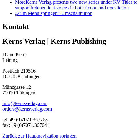
More
Kerns Verlag presents two new series under KV Titles to
support independent voices in both fiction and non-fiction.
„Zum Menü springen“-Umschaltbutton
Kontakt
Kerns Verlag | Kerns Publishing
Diane Kerns
Leitung
Postfach 210516
D-72028 Tübingen
Münzgasse 12
72070 Tübingen
info@kernsverlag.com
orders@kernsverlag.com
tel: 49.(0)7071.367768
fax: 49.(0)7071.367641
Zurück zur Hauptnavigation springen