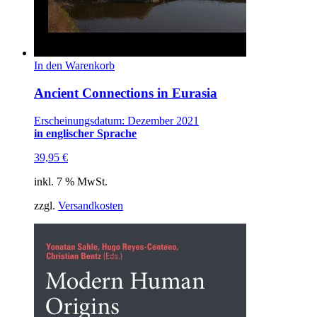
In den Warenkorb
Ancient Connections in Eurasia
Erscheinungsdatum: Dezember 2021
in englischer Sprache
39,95
€
inkl. 7 % MwSt.
zzgl.
Versandkosten