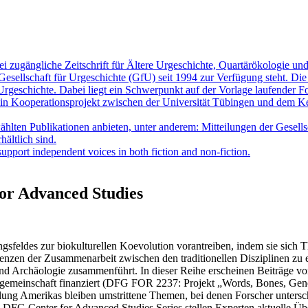
ei zugängliche Zeitschrift für Ältere Urgeschichte, Quartärökologie u
esellschaft für Urgeschichte (GfU) seit 1994 zur Verfügung steht. Die
rgeschichte. Dabei liegt ein Schwerpunkt auf der Vorlage laufender Fo
ein Kooperationsprojekt zwischen der Universität Tübingen und dem Kern
ten Publikationen anbieten, unter anderem: Mitteilungen der Gesellsch
hältlich sind.
upport independent voices in both fiction and non-fiction.
or Advanced Studies
gsfeldes zur biokulturellen Koevolution vorantreiben, indem sie sich 
renzen der Zusammenarbeit zwischen den traditionellen Disziplinen zu 
und Archäologie zusammenführt. In dieser Reihe erscheinen Beiträge 
emeinschaft finanziert (DFG FOR 2237: Projekt „Words, Bones, Genes, 
ung Amerikas bleiben umstrittene Themen, bei denen Forscher untersch
DFG Center for Advanced Studies Series stellen Experten aktuelle Üb