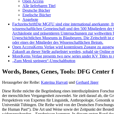
Open Access
Alle lieferbaren Titel
Deutsche Bücher
Englische Bücher
Angebote
Fachzeitschrift
Die MGFU sind eine international anerkannte, fr
wissenschaftlichen Gemeinschaft und den 500 Mitgliedern der G
Archäologie und präsentieren Untersuchungen zur weltweiten U
Urgeschichtlichen Museums in Blaubeuren. Die Zeitschrift ist 
oder eines der Mitglieder des Wissenschaftlichen Beirats.
Open Access
Kerns Verlag wird kostenlosen Zugang zu ausgewähl
Zukunft an dieser Stelle aufgelistet werden, sobald sie Online er
More
Kerns Verlag presents two new series under KV Titles to s
„Zum Menü springen“-Umschaltbutton
Words, Bones, Genes, Tools: DFG Center f
Herausgeber der Reihe:
Katerina Harvati
und
Gerhard Jäger
Diese Reihe möchte die Begründung eines interdisziplinären Forschun
der menschlichen Vergangenheit zuwendet. Sie zielt darauf ab, die G
Perspektiven von Experten für Linguistik, Anthropologie, Genomik 
Universität Tübingen. Die Reihe wird von der Deutschen Forschungsg
the Human Past“). Die Art und Weise sowie der Zeitpunkt der Besiedl
widersprechenden – Ergebnissen kommen. In diesem ersten Band des 