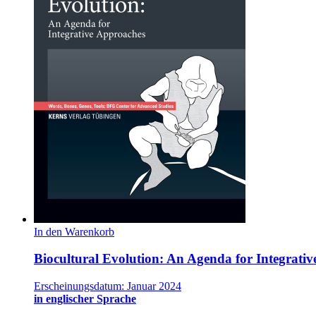
In den Warenkorb
Biocultural Evolution: An Agenda for Integrati
Erscheinungsdatum: Januar 2024
in englischer Sprache