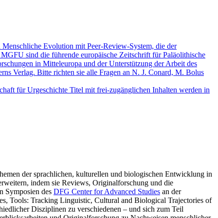
nd Menschliche Evolution mit Peer-Review-System, die der
 MGFU sind die führende europäische Zeitschrift für Paläolithische
rschungen in Mitteleuropa und der Unterstützung der Arbeit des
s Verlag. Bitte richten sie alle Fragen an N. J. Conard, M. Bolus
aft für Urgeschichte Titel mit frei-zugänglichen Inhalten werden in
Themen der sprachlichen, kulturellen und biologischen Entwicklung in
erweitern, indem sie Reviews, Originalforschung und die
von Symposien des
DFG Center for Advanced Studies
an der
Tools: Tracking Linguistic, Cultural and Biological Trajectories of
iedlicher Disziplinen zu verschiedenen – und sich zum Teil
erblicksarbeiten und Originalforschung zu Nachweisen menschlicher