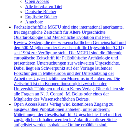
Open Access
Alle lieferbaren Titel
Deutsche Bücher
Englische Bücher
Angebote
Fachzeitschrift
Die MGFU sind eine international anerkannte,
frei zugängliche Zeitschrift für Ältere Urgeschichte,
Quartärökologie und Menschliche Evolution mit Peer-
Review-System, die der wissenschaftlichen Gemeinschaft und
den 500 Mitgliedern der Gesellschaft für Urgeschichte (GfU)
seit 1994 zur Verfügung steht. Die MGFU sind die führende
europäische Zeitschrift für Paläolithische Archäologie und
präsentieren Untersuchungen zur weltweiten Urgeschichte.
Dabei liegt ein Schwerpunkt auf der Vorlage laufender
Forschungen in Mitteleuropa und der Unterstützung der
Arbeit des Urgeschichtlichen Museums in Blaubeuren. Die
Zeitschrift ist ein Kooperationsprojekt zwischen der
Universität Tübingen und dem Kerns Verlag. Bitte richten sie
alle Fragen an N. J. Conard, M. Bolus oder eines der
Mitglieder des Wissenschaftlichen Beirats.
Open Access
Kerns Verlag wird kostenlosen Zugang zu
ausgewählten Publikationen anbieten, unter anderem:
Mitteilungen der Gesellschaft für Urgeschichte Titel mit frei-
zugänglichen Inhalten werden in Zukunft an dieser Stelle
aufgelistet werden, sobald sie Online erhältlich sind.