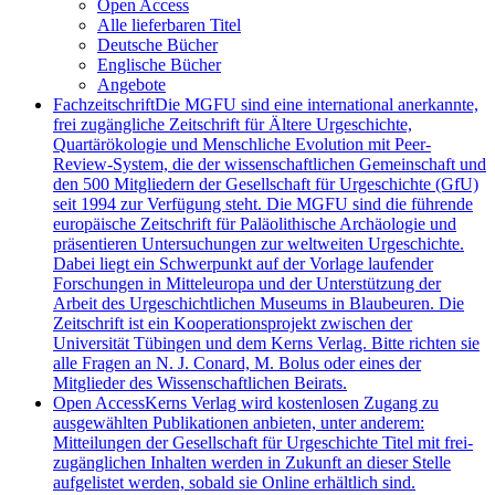
Open Access
Alle lieferbaren Titel
Deutsche Bücher
Englische Bücher
Angebote
Fachzeitschrift
Die MGFU sind eine international anerkannte,
frei zugängliche Zeitschrift für Ältere Urgeschichte,
Quartärökologie und Menschliche Evolution mit Peer-
Review-System, die der wissenschaftlichen Gemeinschaft und
den 500 Mitgliedern der Gesellschaft für Urgeschichte (GfU)
seit 1994 zur Verfügung steht. Die MGFU sind die führende
europäische Zeitschrift für Paläolithische Archäologie und
präsentieren Untersuchungen zur weltweiten Urgeschichte.
Dabei liegt ein Schwerpunkt auf der Vorlage laufender
Forschungen in Mitteleuropa und der Unterstützung der
Arbeit des Urgeschichtlichen Museums in Blaubeuren. Die
Zeitschrift ist ein Kooperationsprojekt zwischen der
Universität Tübingen und dem Kerns Verlag. Bitte richten sie
alle Fragen an N. J. Conard, M. Bolus oder eines der
Mitglieder des Wissenschaftlichen Beirats.
Open Access
Kerns Verlag wird kostenlosen Zugang zu
ausgewählten Publikationen anbieten, unter anderem:
Mitteilungen der Gesellschaft für Urgeschichte Titel mit frei-
zugänglichen Inhalten werden in Zukunft an dieser Stelle
aufgelistet werden, sobald sie Online erhältlich sind.