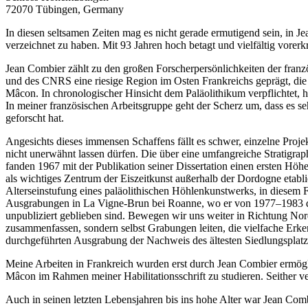
72070 Tübingen, Germany
In diesen seltsamen Zeiten mag es nicht gerade ermutigend sein, in 
verzeichnet zu haben. Mit 93 Jahren hoch betagt und vielfältig vorerk
Jean Combier zählt zu den großen Forscherpersönlichkeiten der franzö
und des CNRS eine riesige Region im Osten Frankreichs geprägt, die
Mâcon. In chronologischer Hinsicht dem Paläolithikum verpflichtet, h
In meiner französischen Arbeitsgruppe geht der Scherz um, dass es sehr
geforscht hat.
Angesichts dieses immensen Schaffens fällt es schwer, einzelne Proj
nicht unerwähnt lassen dürfen. Die über eine umfangreiche Stratigrap
fanden 1967 mit der Publikation seiner Dissertation einen ersten Hö
als wichtiges Zentrum der Eiszeitkunst außerhalb der Dordogne etablier
Alterseinstufung eines paläolithischen Höhlenkunstwerks, in diesem
Ausgrabungen in La Vigne-Brun bei Roanne, wo er von 1977–1983 die 
unpubliziert geblieben sind. Bewegen wir uns weiter in Richtung Nor
zusammenfassen, sondern selbst Grabungen leiten, die vielfache Erken
durchgeführten Ausgrabung der Nachweis des ältesten Siedlungsplatzes d
Meine Arbeiten in Frankreich wurden erst durch Jean Combier ermögli
Mâcon im Rahmen meiner Habilitationsschrift zu studieren. Seither 
Auch in seinen letzten Lebensjahren bis ins hohe Alter war Jean Com