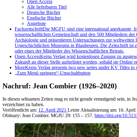
Open Access
Alle lieferbaren Titel
Deutsche Bücher
Englische Bücher
Angebote
Fachzeitschrift
Die MGFU sind eine international anerkannte, fr
wissenschaftlichen Gemeinschaft und den 500 Mitgliedern der G
Archäologie und präsentieren Untersuchungen zur weltweiten U
Urgeschichtlichen Museums in Blaubeuren. Die Zeitschrift ist 
oder eines der Mitglieder des Wissenschaftlichen Beirats.
Open Access
Kerns Verlag wird kostenlosen Zugang zu ausgewähl
Zukunft an dieser Stelle aufgelistet werden, sobald sie Online er
More
Kerns Verlag presents two new series under KV Titles to s
„Zum Menü springen“-Umschaltbutton
Nachruf: Jean Combier (1926–2020)
In diesen seltsamen Zeiten mag es nicht gerade ermutigend sein, in 
verzeichnet zu haben.
Veröffentlicht am:
12. April 2021
Letzte Aktualisierung am:
16. Apri
Obituary: Jean Combier. MGfU 29: 155 – 157.
https://doi.org/10.5