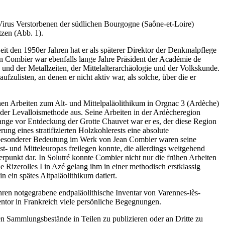
-Virus Verstorbenen der südlichen Bourgogne (Saône-et-Loire)
tzen (Abb. 1).
eit den 1950er Jahren hat er als späterer Direktor der Denkmalpflege
n Combier war ebenfalls lange Jahre Präsident der Académie de
und der Metallzeiten, der Mittelalterarchäologie und der Volkskunde.
fzulisten, an denen er nicht aktiv war, als solche, über die er
nen Arbeiten zum Alt- und Mittelpaläolithikum in Orgnac 3 (Ardèche)
n der Levalloismethode aus. Seine Arbeiten in der Ardècheregion
Lange vor Entdeckung der Grotte Chauvet war er es, der diese Region
ung eines stratifizierten Holzkohlerests eine absolute
n besonderer Bedeutung im Werk von Jean Combier waren seine
 und Mitteleuropas freilegen konnte, die allerdings weitgehend
rpunkt dar. In Solutré konnte Combier nicht nur die frühen Arbeiten
 Rizerolles I in Azé gelang ihm in einer methodisch erstklassig
n ein spätes Altpaläolithikum datiert.
hren notgegrabene endpaläolithische Inventar von Varennes-lès-
ntor in Frankreich viele persönliche Begegnungen.
en Sammlungsbestände in Teilen zu publizieren oder an Dritte zu