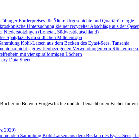
 Tübinger Förderpreises für Ältere Urgeschichte und Quartärökologie
ikroskopische Untersuchung kleiner recycelter Abschläge aus der Qesem
i Niederstotzingen (Lonetal, Südwestdeutschland)
es Spätglazials im südlichen Mitteleuropa
Sammlung Kohl-Larsen aus dem Becken des Eyasi-Sees, Tansania
imente zu nicht jagdwaffenbezogenen Verwendungen von Rückenmesse
lfenbein mit vier spiralförmigen Löchern
ary Data Sheet
cher im Bereich Vorgeschichte und der benachbarten Fächer für ein in
rz 2020)
tammenden Sammlung Kohl-Larsen aus dem Becken des Eyasi-Sees, Ta