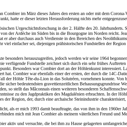
Jean Combier im März dieses Jahres den ersten an oder mit dem Corona
rankt, hatte er dieser letzten Herausforderung nichts mehr entgegenzuse
sischen Urgeschichtsforschung in der 2. Hälfte des 20. Jahrhunderts. S
 von der Ardèche im Süden bis in die Bourgogne im Norden reicht. Jea
at er aber durchaus auch Verdienste in den Bereichen des Neolithikums 
 viel einfacher sei, diejenigen prähistorischen Fundstellen der Region au
ekte besonders herauszugreifen, jedoch werden wir seine 1964 begonne
hie verfügende Fundstelle zeichnet sich durch ein sehr frühes Auftrete
hepunkt. Besonders war Combier dort an der Höhlenkunst interessiert. 
t hat. Combier war ebenfalls einer der ersten, der durch die 14C-Datier
 Fall der Höhle Tête-du-Lion in das Solutréen, vornehmen konnte. Vo
sicher bedeutendsten gravettienzeitlichen Behausungsgrundrisse West-
den, so stellt das Mâconnais einen weiteren besonderen Schaffensschwe
ntnisse zu den Jagdpraktiken des Magdalénien erbrachten. In der Höhle
er Region, der, durch eine archaische Steinindustrie charakterisiert, i
cht, als er mich 1993 damit beauftragte, das von ihm in den 1960er Ja
verbinden mich mit Jean Combier als meinem väterlichen Freund und Me
bier aktiv und versuchte, die bei ihm zu Hause gelagerten umfangreich