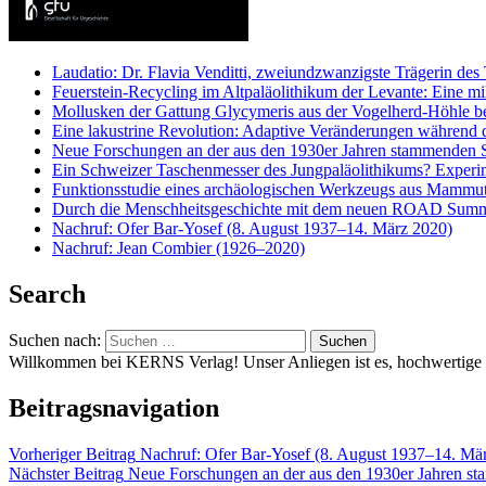
Laudatio: Dr. Flavia Venditti, zweiundzwanzigste Trägerin des
Feuerstein-Recycling im Altpaläolithikum der Levante: Eine m
Mollusken der Gattung Glycymeris aus der Vogelherd-Höhle be
Eine lakustrine Revolution: Adaptive Veränderungen während d
Neue Forschungen an der aus den 1930er Jahren stammenden 
Ein Schweizer Taschenmesser des Jungpaläolithikums? Exper
Funktionsstudie eines archäologischen Werkzeugs aus Mammute
Durch die Menschheitsgeschichte mit dem neuen ROAD Summ
Nachruf: Ofer Bar-Yosef (8. August 1937–14. März 2020)
Nachruf: Jean Combier (1926–2020)
Search
Suchen nach:
Willkommen bei KERNS Verlag! Unser Anliegen ist es, hochwertige Bü
Beitragsnavigation
Vorheriger Beitrag
Nachruf: Ofer Bar-Yosef (8. August 1937–14. Mä
Nächster Beitrag
Neue Forschungen an der aus den 1930er Jahren s