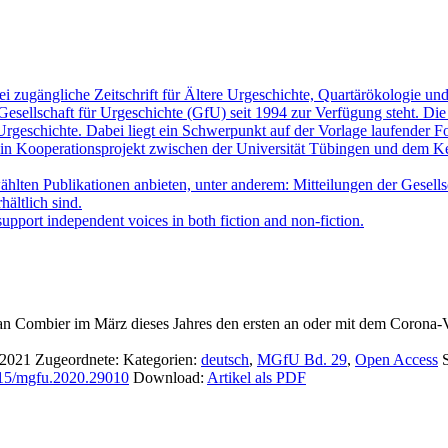
ei zugängliche Zeitschrift für Ältere Urgeschichte, Quartärökologie u
esellschaft für Urgeschichte (GfU) seit 1994 zur Verfügung steht. Die
rgeschichte. Dabei liegt ein Schwerpunkt auf der Vorlage laufender Fo
ein Kooperationsprojekt zwischen der Universität Tübingen und dem Kern
ten Publikationen anbieten, unter anderem: Mitteilungen der Gesellsch
hältlich sind.
upport independent voices in both fiction and non-fiction.
Jean Combier im März dieses Jahres den ersten an oder mit dem Corona
l 2021
Zugeordnete: Kategorien:
deutsch
,
MGfU Bd. 29
,
Open Access
1315/mgfu.2020.29010
Download:
Artikel als PDF