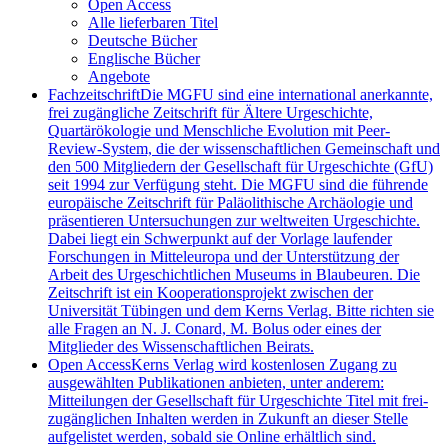
Open Access
Alle lieferbaren Titel
Deutsche Bücher
Englische Bücher
Angebote
Fachzeitschrift
Die MGFU sind eine international anerkannte,
frei zugängliche Zeitschrift für Ältere Urgeschichte,
Quartärökologie und Menschliche Evolution mit Peer-
Review-System, die der wissenschaftlichen Gemeinschaft und
den 500 Mitgliedern der Gesellschaft für Urgeschichte (GfU)
seit 1994 zur Verfügung steht. Die MGFU sind die führende
europäische Zeitschrift für Paläolithische Archäologie und
präsentieren Untersuchungen zur weltweiten Urgeschichte.
Dabei liegt ein Schwerpunkt auf der Vorlage laufender
Forschungen in Mitteleuropa und der Unterstützung der
Arbeit des Urgeschichtlichen Museums in Blaubeuren. Die
Zeitschrift ist ein Kooperationsprojekt zwischen der
Universität Tübingen und dem Kerns Verlag. Bitte richten sie
alle Fragen an N. J. Conard, M. Bolus oder eines der
Mitglieder des Wissenschaftlichen Beirats.
Open Access
Kerns Verlag wird kostenlosen Zugang zu
ausgewählten Publikationen anbieten, unter anderem:
Mitteilungen der Gesellschaft für Urgeschichte Titel mit frei-
zugänglichen Inhalten werden in Zukunft an dieser Stelle
aufgelistet werden, sobald sie Online erhältlich sind.