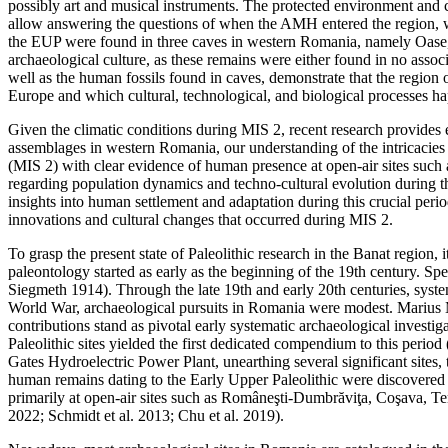
possibly art and musical instruments. The protected environment and ch
allow answering the questions of when the AMH entered the region, wha
the EUP were found in three caves in western Romania, namely Oase, C
archaeological culture, as these remains were either found in no associ
well as the human fossils found in caves, demonstrate that the region
Europe and which cultural, technological, and biological processes ha
Given the climatic conditions during MIS 2, recent research provides 
assemblages in western Romania, our understanding of the intricacies 
(MIS 2) with clear evidence of human presence at open-air sites such
regarding population dynamics and techno-cultural evolution during th
insights into human settlement and adaptation during this crucial perio
innovations and cultural changes that occurred during MIS 2.
To grasp the present state of Paleolithic research in the Banat region, i
paleontology started as early as the beginning of the 19th century. Spe
Siegmeth 1914). Through the late 19th and early 20th centuries, system
World War, archaeological pursuits in Romania were modest. Marius M
contributions stand as pivotal early systematic archaeological investig
Paleolithic sites yielded the first dedicated compendium to this perio
Gates Hydroelectric Power Plant, unearthing several significant sites
human remains dating to the Early Upper Paleolithic were discovered (
primarily at open-air sites such as Româneşti-Dumbrăviţa, Coşava, Tem
2022; Schmidt et al. 2013; Chu et al. 2019).