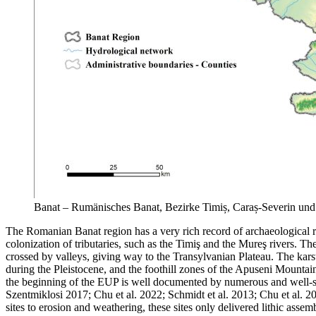
Banat – Rumänisches Banat, Bezirke Timiș, Caraș-Severin und 
The Romanian Banat region has a very rich record of archaeological 
colonization of tributaries, such as the Timiş and the Mureş rivers. T
crossed by valleys, giving way to the Transylvanian Plateau. The kars
during the Pleistocene, and the foothill zones of the Apuseni Mounta
the beginning of the EUP is well documented by numerous and well-st
Szentmiklosi 2017; Chu et al. 2022; Schmidt et al. 2013; Chu et al. 201
sites to erosion and weathering, these sites only delivered lithic ass