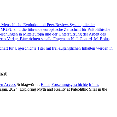
nd Menschliche Evolution mit Peer-Review-System, die der
 MGFU sind die führende europäische Zeitschrift für Paläolithische
rschungen in Mitteleuropa und der Unterstützung der Arbeit des
s Verlag. Bitte richten sie alle Fragen an N. J. Conard, M. Bolus
aft für Urgeschichte Titel mit frei-zugänglichen Inhalten werden in
nat
n Access
Schlagwörter:
Banat
Forschungsgeschichte
frühes
şan. 2024. Exploring Myth and Reality at Paleolithic Sites in the