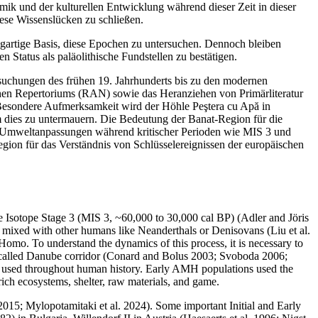
 und der kulturellen Entwicklung während dieser Zeit in dieser
iese Wissenslücken zu schließen.
zigartige Basis, diese Epochen zu untersuchen. Dennoch bleiben
Status als paläolithische Fundstellen zu bestätigen.
ersuchungen des frühen 19. Jahrhunderts bis zu den modernen
hen Repertoriums (RAN) sowie das Heranziehen von Primärliteratur
t. Besondere Aufmerksamkeit wird der Höhle Peştera cu Apă in
um dies zu untermauern. Die Bedeutung der Banat-Region für die
nd Umweltanpassungen während kritischer Perioden wie MIS 3 und
gion für das Verständnis von Schlüsselereignissen der europäischen
 Isotope Stage 3 (MIS 3, ~60,000 to 30,000 cal BP) (Adler and Jöris
mixed with other humans like Neanderthals or Denisovans (Liu et al.
Homo
. To understand the dynamics of this process, it is necessary to
so-called Danube corridor (Conard and Bolus 2003; Svoboda 2006;
 used throughout human history. Early AMH populations used the
rich ecosystems, shelter, raw materials, and game.
15; Mylopotamitaki et al. 2024). Some important Initial and Early