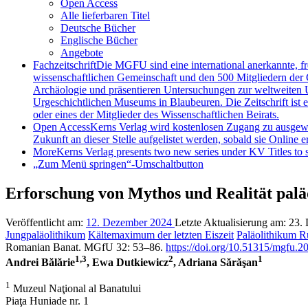
Open Access
Alle lieferbaren Titel
Deutsche Bücher
Englische Bücher
Angebote
Fachzeitschrift
Die MGFU sind eine international anerkannte, fr
wissenschaftlichen Gemeinschaft und den 500 Mitgliedern der G
Archäologie und präsentieren Untersuchungen zur weltweiten U
Urgeschichtlichen Museums in Blaubeuren. Die Zeitschrift ist 
oder eines der Mitglieder des Wissenschaftlichen Beirats.
Open Access
Kerns Verlag wird kostenlosen Zugang zu ausgewähl
Zukunft an dieser Stelle aufgelistet werden, sobald sie Online er
More
Kerns Verlag presents two new series under KV Titles to s
„Zum Menü springen“-Umschaltbutton
Erforschung von Mythos und Realität palä
Veröffentlicht am:
12. Dezember 2024
Letzte Aktualisierung am:
23.
Jungpaläolithikum
Kältemaximum der letzten Eiszeit
Paläolithikum 
Romanian Banat. MGfU 32: 53–86.
https://doi.org/10.51315/mgfu.
1,3
2
1
Andrei Bălărie
, Ewa Dutkiewicz
, Adriana Sărăşan
1
Muzeul Naţional al Banatului
Piaţa Huniade nr. 1