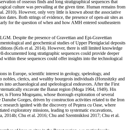
ervation of osseous finds and long stratigraphical sequences that
logical culture was prevailing at the given time. Human remains from
. 2010). However, only very little is known about the associative
on dates. Both strings of evidence, the presence of open-air sites as
icularly for the question of when and how AMH entered southeastern
he LGM. Despite the presence of Gravettian and Epi-Gravettian
dimentological and geochemical studies of Upper Pleniglacial deposits
ions (Kels et al. 2014). However, there is still limited knowledge
well-documented long stratigraphic sequences could provide deeper
nd within these sequences could offer insights into the technological
gions in Europe, scientific interest in geology, speleology, and
 to nobles, clerics, and wealthy bourgeois individuals (Horusitzky and
es into archaeological and speleological endeavors. After the First
ystematically excavate the Banat region (Moga 1964, 1949). His
wever, is Florea Mogoşanu, whose thorough exploration of several
 Danube Gorges, driven by construction activities related to the Iron
c research ignited with the discovery of Peştera cu Oase, where
iated exploratory missions, leading to systematic excavations,
4a, 2014b; Chu et al. 2016; Chu and Szentmiklosi 2017; Chu et al.