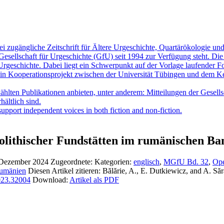
ei zugängliche Zeitschrift für Ältere Urgeschichte, Quartärökologie u
esellschaft für Urgeschichte (GfU) seit 1994 zur Verfügung steht. Die
rgeschichte. Dabei liegt ein Schwerpunkt auf der Vorlage laufender Fo
ein Kooperationsprojekt zwischen der Universität Tübingen und dem Kern
ten Publikationen anbieten, unter anderem: Mitteilungen der Gesellsch
hältlich sind.
upport independent voices in both fiction and non-fiction.
olithischer Fundstätten im rumänischen Ba
 Dezember 2024
Zugeordnete: Kategorien:
englisch
,
MGfU Bd. 32
,
Ope
Rumänien
Diesen Artikel zitieren:
Bălărie, A., E. Dutkiewicz, and A. Sără
2023.32004
Download:
Artikel als PDF