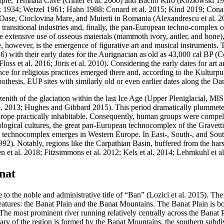
ple, Temnata Cave (Ginter et al. 2000) and Bacho Kiro (Kozłowski 1982)
Riek 1934; Wetzel 1961; Hahn 1988; Conard et al. 2015; Kind 2019; Co
 Oase, Cioclovina Mare, and Muierii in Romania (Alexandrescu et al. 201
led transitional industries and, finally, the pan-European techno-compl
e extensive use of osseous materials (mammoth ivory, antler, and bone),
 however, is the emergence of figurative art and musical instruments. T
with their early dates for the Aurignacian as old as 43,000 cal BP (C
 et al. 2016; Jöris et al. 2010). Considering the early dates for art an
nce for religious practices emerged there and, according to the
Kulturp
esis, EUP sites with similarly old or even earlier dates along the Danu
 zenith of the glaciation within the last Ice Age (Upper Pleniglacial,
al. 2013; Hughes and Gibbard 2015). This period dramatically plummete
urope practically inhabitable. Consequently, human groups were compell
eological cultures, the great pan-European technocomplex of the Gravett
an technocomplex emerges in Western Europe. In East-, South-, and So
92). Notably, regions like the Carpathian Basin, buffered from the hars
n et al. 2018; Fitzsimmons et al. 2012; Kels et al. 2014; Lehmkuhl et al
nat
to the noble and administrative title of “Ban” (Lozici et al. 2015). The
tures: the Banat Plain and the Banat Mountains. The Banat Plain is bo
The most prominent river running relatively centrally across the Banat P
 of the region is formed by the Banat Mountains, the southern subdivi