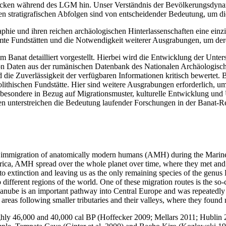
cken während des LGM hin. Unser Verständnis der Bevölkerungsdynamik
nen stratigrafischen Abfolgen sind von entscheidender Bedeutung, um d
aphie und ihren reichen archäologischen Hinterlassenschaften eine ein
te Fundstätten und die Notwendigkeit weiterer Ausgrabungen, um deren 
m Banat detailliert vorgestellt. Hierbei wird die Entwicklung der Unt
on Daten aus der rumänischen Datenbank des Nationalen Archäologisc
nd die Zuverlässigkeit der verfügbaren Informationen kritisch bewerte
olithischen Fundstätte. Hier sind weitere Ausgrabungen erforderlich, 
nsbesondere in Bezug auf Migrationsmuster, kulturelle Entwicklung u
en unterstreichen die Bedeutung laufender Forschungen in der Banat-Re
the immigration of anatomically modern humans (AMH) during the Marine
rica, AMH spread over the whole planet over time, where they met and 
o extinction and leaving us as the only remaining species of the genus
 different regions of the world. One of these migration routes is the 
anube is an important pathway into Central Europe and was repeatedly
reas following smaller tributaries and their valleys, where they found 
hly 46,000 and 40,000 cal BP (Hoffecker 2009; Mellars 2011; Hublin 20