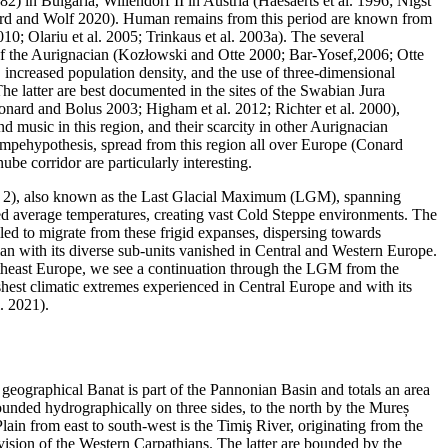
 in Bulgaria, Willendorf II in Austria (Haesaerts et al. 1996; Nigst
nard and Wolf 2020). Human remains from this period are known from
0; Olariu et al. 2005; Trinkaus et al. 2003a). The several
ex of the Aurignacian (Kozłowski and Otte 2000; Bar-Yosef,2006; Otte
 increased population density, and the use of three-dimensional
he latter are best documented in the sites of the Swabian Jura
onard and Bolus 2003; Higham et al. 2012; Richter et al. 2000),
d music in this region, and their scarcity in other Aurignacian
umpe
hypothesis, spread from this region all over Europe (Conard
be corridor are particularly interesting.
 MIS 2), also known as the Last Glacial Maximum (LGM), spanning
d average temperatures, creating vast Cold Steppe environments. The
ed to migrate from these frigid expanses, dispersing towards
ian with its diverse sub-units vanished in Central and Western Europe.
utheast Europe, we see a continuation through the LGM from the
hest climatic extremes experienced in Central Europe and with its
. 2021).
 geographical Banat is part of the Pannonian Basin and totals an area
unded hydrographically on three sides, to the north by the Mureș
lain from east to south-west is the Timiş River, originating from the
sion of the Western Carpathians. The latter are bounded by the