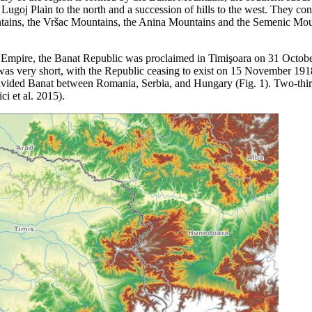
Lugoj Plain to the north and a succession of hills to the west. They con
ntains, the Vršac Mountains, the Anina Mountains and the Semenic Mou
Empire, the Banat Republic was proclaimed in Timişoara on 31 October 1
 life was very short, with the Republic ceasing to exist on 15 Novembe
ivided Banat between Romania, Serbia, and Hungary (Fig. 1). Two-third
ci et al. 2015).