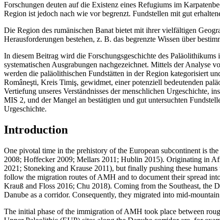
Forschungen deuten auf die Existenz eines Refugiums im Karpatenbe
Region ist jedoch nach wie vor begrenzt. Fundstellen mit gut erhalte
Die Region des rumänischen Banat bietet mit ihrer vielfältigen Geogr
Herausforderungen bestehen, z. B. das begrenzte Wissen über bestimm
In diesem Beitrag wird die Forschungsgeschichte des Paläolithikums i
systematischen Ausgrabungen nachgezeichnet. Mittels der Analyse v
werden die paläolithischen Fundstätten in der Region kategorisiert u
Româneşti, Kreis Timiş, gewidmet, einer potenziell bedeutenden palä
Vertiefung unseres Verständnisses der menschlichen Urgeschichte, i
MIS 2, und der Mangel an bestätigten und gut untersuchten Fundstell
Urgeschichte.
Introduction
One pivotal time in the prehistory of the European subcontinent is 
2008; Hoffecker 2009; Mellars 2011; Hublin 2015). Originating in Af
2021; Stoneking and Krause 2011), but finally pushing these humans t
follow the migration routes of AMH and to document their spread into
Krauß and Floss 2016; Chu 2018). Coming from the Southeast, the D
Danube as a corridor. Consequently, they migrated into mid-mountain a
The initial phase of the immigration of AMH took place between roug