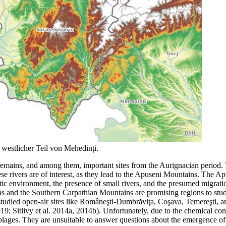
westlicher Teil von Mehedinți.
remains, and among them, important sites from the Aurignacian period.
hese rivers are of interest, as they lead to the Apuseni Mountains. The A
tic environment, the presence of small rivers, and the presumed migrat
ins and the Southern Carpathian Mountains are promising regions to stu
udied open-air sites like Româneşti-Dumbrăviţa, Coşava, Temereşti, an
9; Sitlivy et al. 2014a, 2014b). Unfortunately, due to the chemical cons
emblages. They are unsuitable to answer questions about the emergence o