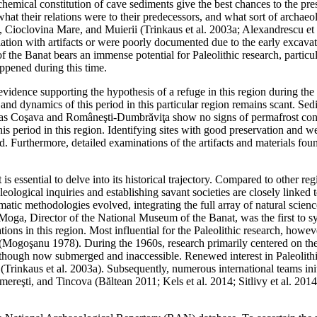
emical constitution of cave sediments give the best chances to the pres
t their relations were to their predecessors, and what sort of archaeo
ioclovina Mare, and Muierii (Trinkaus et al. 2003a; Alexandrescu et al
ation with artifacts or were poorly documented due to the early excavati
 of the Banat bears an immense potential for Paleolithic research, part
ppened during this time.
evidence supporting the hypothesis of a refuge in this region during t
and dynamics of this period in this particular region remains scant. Se
 as Coşava and Româneşti-Dumbrăviţa show no signs of permafrost condit
is period in this region. Identifying sites with good preservation and 
d. Furthermore, detailed examinations of the artifacts and materials fou
t is essential to delve into its historical trajectory. Compared to other re
leological inquiries and establishing savant societies are closely linked
atic methodologies evolved, integrating the full array of natural scienc
oga, Director of the National Museum of the Banat, was the first to s
ations in this region. Most influential for the Paleolithic research, ho
d (Mogoşanu 1978). During the 1960s, research primarily centered on the
, though now submerged and inaccessible. Renewed interest in Paleolithi
Trinkaus et al. 2003a). Subsequently, numerous international teams init
ereşti, and Tincova (Băltean 2011; Kels et al. 2014; Sitlivy et al. 201