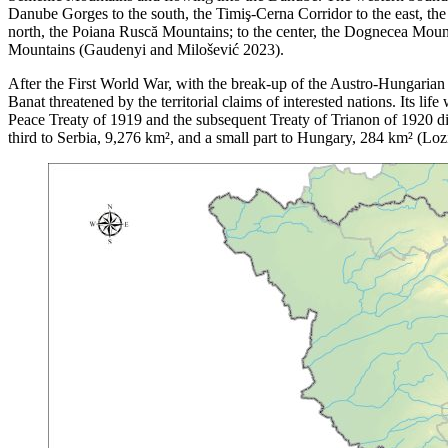
Danube Gorges to the south, the Timiş-Cerna Corridor to the east, the 
north, the Poiana Ruscă Mountains; to the center, the Dognecea Mou
Mountains (Gaudenyi and Milošević 2023).
After the First World War, with the break-up of the Austro-Hungarian 
Banat threatened by the territorial claims of interested nations. Its
Peace Treaty of 1919 and the subsequent Treaty of Trianon of 1920 d
third to Serbia, 9,276 km², and a small part to Hungary, 284 km² (Lozi