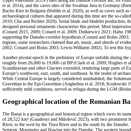
Upper Paleolithic (EUP) sites along the Danube corridor are, for exam
et al. 2014), and the caves sites of the Swabian Jura in Germany (
Bacho Kiro in Bulgaria (Hublin et al. 2020), as well as caves such as
archaeological cultures that appeared during this time are the so-cal
2010; Chu and Richter 2020). Serial blade and bladelet production, th
designed personal ornaments characterize this period. Most impressive,
(Conard 2015, 2009; Conard et al. 2009; Dutkiewicz 2021; Hahn 1986) 
supporting the Danube-corridor hypothesis (Conard and Bolus 2003; Floss
regions, some researchers claimed that art, music, and shreds of evide
2002; Conard and Bolus 2003; Lewis-Williams 2002). To test this hypoth
Another pivotal epoch in the prehistory of Europe unfolds during the
roughly from 26,000 to 19,000 cal BP (Clark et al. 2009; Hughes et 
Scandinavian and other Glaciers extended, rendering large parts of E
Europe’s southwest, east, south, and southeast. In the realm of archa
While Central Europe is largely considered uninhabited, the Solutre
Gravettian to the Epi-Gravettian (Anghelinu et al. 2018; Kozłowski 19
sufficiently mild conditions, served as refugia during the LGM (Böske
Geographical location of the Romanian Ba
The Banat is a geographical and historical region which owes its name 
of 28,522 km² (Gaudenyi and Milošević 2023), with two prominent fea
River, to the west by the Tisza River and to the south by the Danube. 
Semenic Mountains and flowing into the Danube. The western boundary