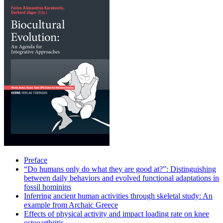
Preface
“Do humans only do what they are good at?”: Distinguishing
between daily behaviors and evolved functional adaptations in
fossil hominins
Inferring ancient human activities through skeletal study: An
example from Archaic Greece
Effects of physical activity and impact loading rate on knee
osteoarthritis