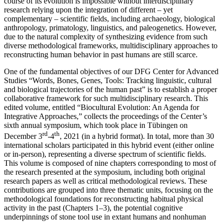
course of its evolution is impossible without interdisciplinary
research relying upon the integration of different – yet
complementary – scientific fields, including archaeology, biological
anthropology, primatology, linguistics, and paleogenetics. However,
due to the natural complexity of synthesizing evidence from such
diverse methodological frameworks, multidisciplinary approaches to
reconstructing human behavior in past humans are still scarce.
One of the fundamental objectives of our DFG Center for Advanced
Studies “Words, Bones, Genes, Tools: Tracking linguistic, cultural
and biological trajectories of the human past” is to establish a proper
collaborative framework for such multidisciplinary research. This
edited volume, entitled
“Biocultural Evolution: An Agenda for
Integrative Approaches,”
collects the proceedings of the Center’s
sixth annual symposium, which took place in Tübingen on
rd
th
December 3
-4
, 2021 (in a hybrid format). In total, more than 30
international scholars participated in this hybrid event (either online
or in-person), representing a diverse spectrum of scientific fields.
This volume is composed of nine chapters corresponding to most of
the research presented at the symposium, including both original
research papers as well as critical methodological reviews. These
contributions are grouped into three thematic units, focusing on the
methodological foundations for reconstructing habitual physical
activity in the past (Chapters 1–3), the potential cognitive
underpinnings of stone tool use in extant humans and nonhuman