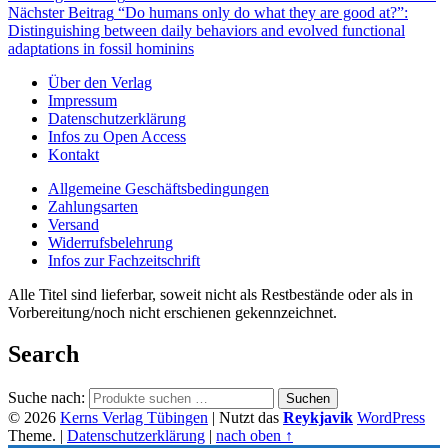
Nächster Beitrag
“Do humans only do what they are good at?”:
Distinguishing between daily behaviors and evolved functional
adaptations in fossil hominins
Über den Verlag
Impressum
Datenschutzerklärung
Infos zu Open Access
Kontakt
Allgemeine Geschäftsbedingungen
Zahlungsarten
Versand
Widerrufsbelehrung
Infos zur Fachzeitschrift
Alle Titel sind lieferbar, soweit nicht als Restbestände oder als in
Vorbereitung/noch nicht erschienen gekennzeichnet.
Search
Suche nach:
Suchen
© 2026
Kerns Verlag Tübingen
|
Nutzt das
Reykjavik
WordPress
Theme.
|
Datenschutzerklärung
|
nach oben ↑