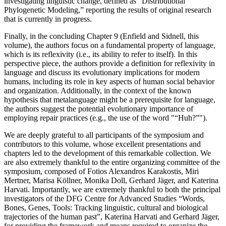
investigating linguistic change, defined as “Distributional
Phylogenetic Modeling,” reporting the results of original research
that is currently in progress.
Finally, in the concluding Chapter 9 (Enfield and Sidnell, this
volume), the authors focus on a fundamental property of language,
which is its reflexivity (i.e., its ability to refer to itself). In this
perspective piece, the authors provide a definition for reflexivity in
language and discuss its evolutionary implications for modern
humans, including its role in key aspects of human social behavior
and organization. Additionally, in the context of the known
hypothesis that metalanguage might be a prerequisite for language,
the authors suggest the potential evolutionary importance of
employing repair practices (e.g., the use of the word
“Huh?”
).
We are deeply grateful to all participants of the symposium and
contributors to this volume, whose excellent presentations and
chapters led to the development of this remarkable collection. We
are also extremely thankful to the entire organizing committee of the
symposium, composed of Fotios Alexandros Karakostis, Miri
Mertner, Marisa Köllner, Monika Doll, Gerhard Jäger, and Katerina
Harvati. Importantly, we are extremely thankful to both the principal
investigators of the DFG Centre for Advanced Studies “Words,
Bones, Genes, Tools: Tracking linguistic, cultural and biological
trajectories of the human past”, Katerina Harvati and Gerhard Jäger,
for providing the framework and means required to organize the