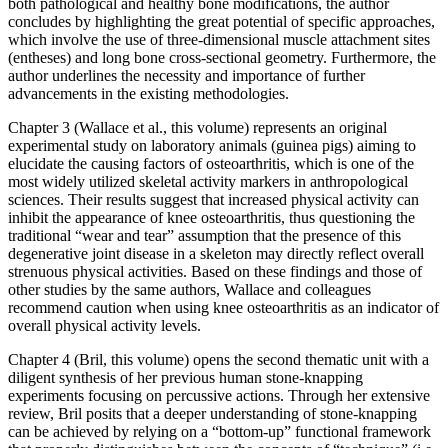
both pathological and healthy bone modifications, the author
concludes by highlighting the great potential of specific approaches,
which involve the use of three-dimensional muscle attachment sites
(entheses) and long bone cross-sectional geometry. Furthermore, the
author underlines the necessity and importance of further
advancements in the existing methodologies.
Chapter 3 (Wallace et al., this volume) represents an original
experimental study on laboratory animals (guinea pigs) aiming to
elucidate the causing factors of osteoarthritis, which is one of the
most widely utilized skeletal activity markers in anthropological
sciences. Their results suggest that increased physical activity can
inhibit the appearance of knee osteoarthritis, thus questioning the
traditional “wear and tear” assumption that the presence of this
degenerative joint disease in a skeleton may directly reflect overall
strenuous physical activities. Based on these findings and those of
other studies by the same authors, Wallace and colleagues
recommend caution when using knee osteoarthritis as an indicator of
overall physical activity levels.
Chapter 4 (Bril, this volume) opens the second thematic unit with a
diligent synthesis of her previous human stone-knapping
experiments focusing on percussive actions. Through her extensive
review, Bril posits that a deeper understanding of stone-knapping
can be achieved by relying on a “bottom-up” functional framework