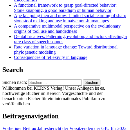
A functional framework to grasp goal-directed behavior:
Stone knapping, a good paradigm of human behavior
Ape knapping then and now: Limited social learning of sharp
stone-tool making and use in naïve non-human apes
A comparative multimodal perspective on the evolutionary
origins of tool use and handedness
Dental fricatives: Patterning, evolution, and factors affecting a
rare class of speech sounds
Rate variation in language change: Toward distributional
phylogenetic modeling
Consequences of reflexivity in language
Search
Suchen nach:
Willkommen bei KERNS Verlag! Unser Anliegen ist es,
hochwertige Bücher im Bereich Vorgeschichte und der
benachbarten Fächer für ein internationales Publikum zu
veröffentlichen.
Beitragsnavigation
Vorheriger Beitrag
Jahresbericht der Vorsitzenden der GfU für 2022