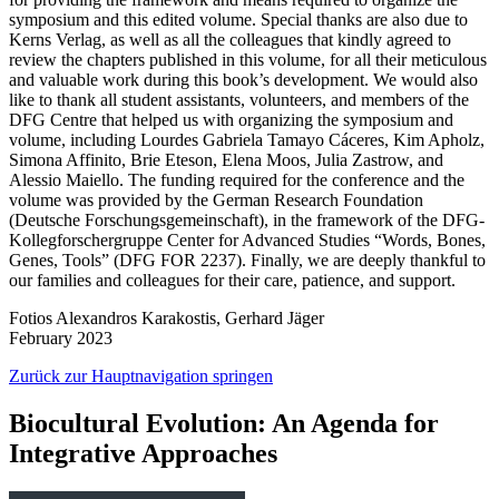
symposium and this edited volume. Special thanks are also due to
Kerns Verlag, as well as all the colleagues that kindly agreed to
review the chapters published in this volume, for all their meticulous
and valuable work during this book’s development. We would also
like to thank all student assistants, volunteers, and members of the
DFG Centre that helped us with organizing the symposium and
volume, including Lourdes Gabriela Tamayo Cáceres, Kim Apholz,
Simona Affinito, Brie Eteson, Elena Moos, Julia Zastrow, and
Alessio Maiello. The funding required for the conference and the
volume was provided by the German Research Foundation
(Deutsche Forschungsgemeinschaft), in the framework of the DFG-
Kollegforschergruppe Center for Advanced Studies “Words, Bones,
Genes, Tools” (DFG FOR 2237). Finally, we are deeply thankful to
our families and colleagues for their care, patience, and support.
Fotios Alexandros Karakostis, Gerhard Jäger
February 2023
Zurück zur Hauptnavigation springen
Biocultural Evolution: An Agenda for
Integrative Approaches