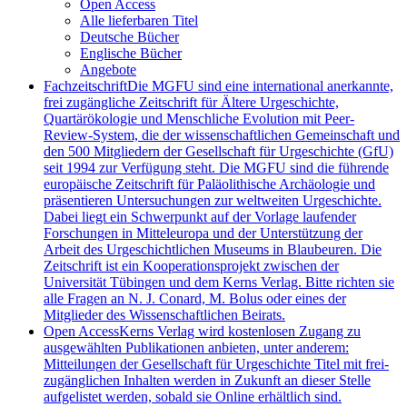
Open Access
Alle lieferbaren Titel
Deutsche Bücher
Englische Bücher
Angebote
Fachzeitschrift
Die MGFU sind eine international anerkannte,
frei zugängliche Zeitschrift für Ältere Urgeschichte,
Quartärökologie und Menschliche Evolution mit Peer-
Review-System, die der wissenschaftlichen Gemeinschaft und
den 500 Mitgliedern der Gesellschaft für Urgeschichte (GfU)
seit 1994 zur Verfügung steht. Die MGFU sind die führende
europäische Zeitschrift für Paläolithische Archäologie und
präsentieren Untersuchungen zur weltweiten Urgeschichte.
Dabei liegt ein Schwerpunkt auf der Vorlage laufender
Forschungen in Mitteleuropa und der Unterstützung der
Arbeit des Urgeschichtlichen Museums in Blaubeuren. Die
Zeitschrift ist ein Kooperationsprojekt zwischen der
Universität Tübingen und dem Kerns Verlag. Bitte richten sie
alle Fragen an N. J. Conard, M. Bolus oder eines der
Mitglieder des Wissenschaftlichen Beirats.
Open Access
Kerns Verlag wird kostenlosen Zugang zu
ausgewählten Publikationen anbieten, unter anderem:
Mitteilungen der Gesellschaft für Urgeschichte Titel mit frei-
zugänglichen Inhalten werden in Zukunft an dieser Stelle
aufgelistet werden, sobald sie Online erhältlich sind.