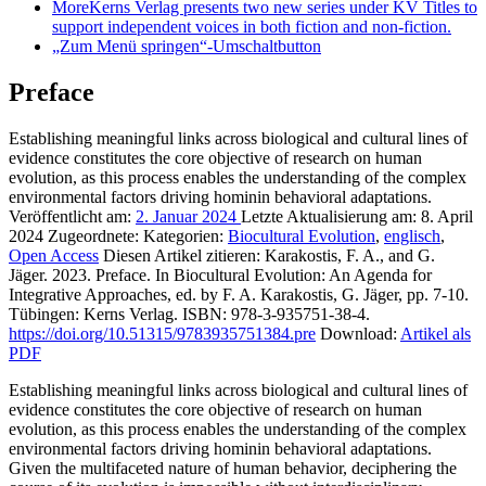
More
Kerns Verlag presents two new series under KV Titles to
support independent voices in both fiction and non-fiction.
„Zum Menü springen“-Umschaltbutton
Preface
Establishing meaningful links across biological and cultural lines of
evidence constitutes the core objective of research on human
evolution, as this process enables the understanding of the complex
environmental factors driving hominin behavioral adaptations.
Veröffentlicht am:
2. Januar 2024
Letzte Aktualisierung am:
8. April
2024
Zugeordnete: Kategorien:
Biocultural Evolution
,
englisch
,
Open Access
Diesen Artikel zitieren:
Karakostis, F. A., and G.
Jäger. 2023. Preface. In Biocultural Evolution: An Agenda for
Integrative Approaches, ed. by F. A. Karakostis, G. Jäger, pp. 7-10.
Tübingen: Kerns Verlag. ISBN: 978-3-935751-38-4.
https://doi.org/10.51315/9783935751384.pre
Download:
Artikel als
PDF
Establishing meaningful links across biological and cultural lines of
evidence constitutes the core objective of research on human
evolution, as this process enables the understanding of the complex
environmental factors driving hominin behavioral adaptations.
Given the multifaceted nature of human behavior, deciphering the