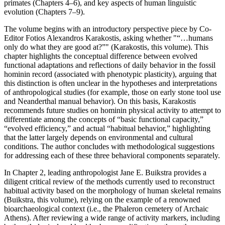
primates (Chapters 4–6), and key aspects of human linguistic
evolution (Chapters 7–9).
The volume begins with an introductory perspective piece by Co-
Editor Fotios Alexandros Karakostis, asking whether
“…humans
only do what they are good at?”
(Karakostis, this volume). This
chapter highlights the conceptual difference between evolved
functional adaptations and reflections of daily behavior in the fossil
hominin record (associated with phenotypic plasticity), arguing that
this distinction is often unclear in the hypotheses and interpretations
of anthropological studies (for example, those on early stone tool use
and Neanderthal manual behavior). On this basis, Karakostis
recommends future studies on hominin physical activity to attempt to
differentiate among the concepts of “basic functional capacity,”
“evolved efficiency,” and actual “habitual behavior,” highlighting
that the latter largely depends on environmental and cultural
conditions. The author concludes with methodological suggestions
for addressing each of these three behavioral components separately.
In Chapter 2, leading anthropologist Jane E. Buikstra provides a
diligent critical review of the methods currently used to reconstruct
habitual activity based on the morphology of human skeletal remains
(Buikstra, this volume), relying on the example of a renowned
bioarchaeological context (i.e., the Phaleron cemetery of Archaic
Athens). After reviewing a wide range of activity markers, including