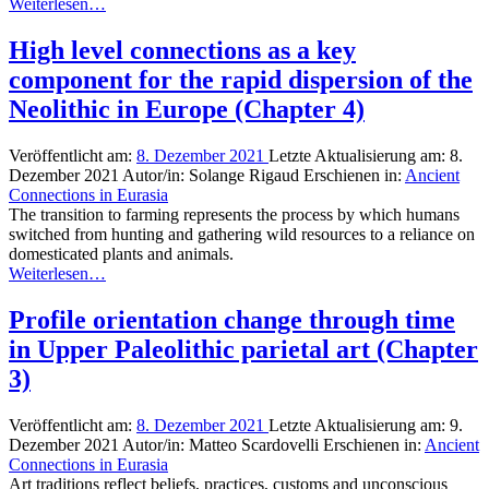
Weiterlesen…
High level connections as a key
component for the rapid dispersion of the
Neolithic in Europe (Chapter 4)
Veröffentlicht am:
8. Dezember 2021
Letzte Aktualisierung am:
8.
Dezember 2021
Autor/in:
Solange Rigaud
Erschienen in:
Ancient
Connections in Eurasia
The transition to farming represents the process by which humans
switched from hunting and gathering wild resources to a reliance on
domesticated plants and animals.
Weiterlesen…
Profile orientation change through time
in Upper Paleolithic parietal art (Chapter
3)
Veröffentlicht am:
8. Dezember 2021
Letzte Aktualisierung am:
9.
Dezember 2021
Autor/in:
Matteo Scardovelli
Erschienen in:
Ancient
Connections in Eurasia
Art traditions reflect beliefs, practices, customs and unconscious