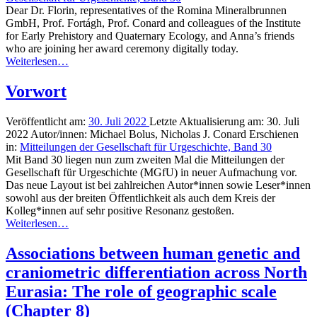
Dear Dr. Florin, representatives of the Romina Mineralbrunnen
GmbH, Prof. Fortágh, Prof. Conard and colleagues of the Institute
for Early Prehistory and Quaternary Ecology, and Anna’s friends
who are joining her award ceremony digitally today.
Weiterlesen…
Vorwort
Veröffentlicht am:
30. Juli 2022
Letzte Aktualisierung am:
30. Juli
2022
Autor/innen:
Michael Bolus, Nicholas J. Conard
Erschienen
in:
Mitteilungen der Gesellschaft für Urgeschichte, Band 30
Mit Band 30 liegen nun zum zweiten Mal die Mitteilungen der
Gesellschaft für Urgeschichte (MGfU) in neuer Aufmachung vor.
Das neue Layout ist bei zahlreichen Autor*innen sowie Leser*innen
sowohl aus der breiten Öffentlichkeit als auch dem Kreis der
Kolleg*innen auf sehr positive Resonanz gestoßen.
Weiterlesen…
Associations between human genetic and
craniometric differentiation across North
Eurasia: The role of geographic scale
(Chapter 8)