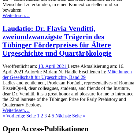
Menschheit zu erkunden, in einen Kontext zu stellen und zu
bewahren.
Weiterlesen…
Laudatio: Dr. Flavia Venditti,
zweiundzwanzigste Trägerin des
Tübinger Förderpreises für Ältere
Urgeschichte und Quartärökologie
Veröffentlicht am:
13. April 2021
Letzte Aktualisierung am:
16.
April 2021
Autor/in:
Miriam N. Haidle
Erschienen in:
Mitteilungen
der Gesellschaft für Urgeschichte, Band 29
Ladies and gentlemen, Prodekan Fortágh, representatives of Romina
EiszeitQuell, dear colleagues, students, and friends of the Institute,
dear Dr. Venditti, it is a great honor and pleasure for me to introduce
the 22nd laureate of the Tübingen Prize for Early Prehistory and
Quaternary Ecology.
Weiterlesen…
«
Vorherige Seite
1
2
3
4
5
Nächste Seite
»
Open Access-Publikationen