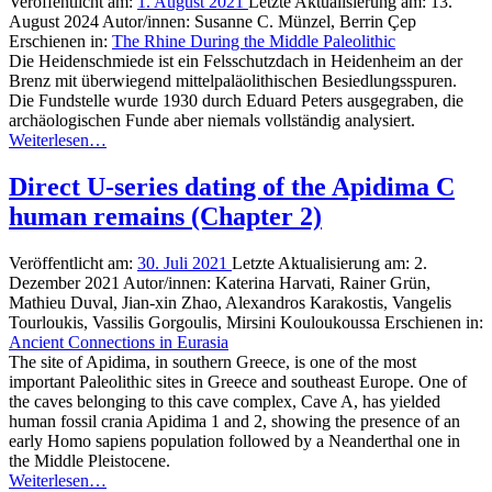
Veröffentlicht am:
1. August 2021
Letzte Aktualisierung am:
13.
August 2024
Autor/innen:
Susanne C. Münzel, Berrin Çep
Erschienen in:
The Rhine During the Middle Paleolithic
Die Heidenschmiede ist ein Felsschutzdach in Heidenheim an der
Brenz mit überwiegend mittelpaläolithischen Besiedlungsspuren.
Die Fundstelle wurde 1930 durch Eduard Peters ausgegraben, die
archäologischen Funde aber niemals vollständig analysiert.
Weiterlesen…
Direct U-series dating of the Apidima C
human remains (Chapter 2)
Veröffentlicht am:
30. Juli 2021
Letzte Aktualisierung am:
2.
Dezember 2021
Autor/innen:
Katerina Harvati, Rainer Grün,
Mathieu Duval, Jian-xin Zhao, Alexandros Karakostis, Vangelis
Tourloukis, Vassilis Gorgoulis, Mirsini Kouloukoussa
Erschienen in:
Ancient Connections in Eurasia
The site of Apidima, in southern Greece, is one of the most
important Paleolithic sites in Greece and southeast Europe. One of
the caves belonging to this cave complex, Cave A, has yielded
human fossil crania Apidima 1 and 2, showing the presence of an
early
Homo sapiens
population followed by a Neanderthal one in
the Middle Pleistocene.
Weiterlesen…