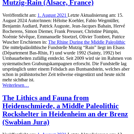
Mutzig-Rain (Alsace, France)
Veröffentlicht am:
1. August 2021
Letzte Aktualisierung am:
15.
August 2024
Autor/innen:
Héloïse Koehler, Fabio Wegmüller,
Benjamin Audiard, Patrick Auguste, Jean-Jacques Bahain, Hervé
Bocherens, Simon Diemer, Frank Preusser, Christine Pümpin,
Noémie Sévêque, Emmanuelle Stoetzel, Olivier Tombret, Patrice
Wuscher
Erschienen in:
The Rhine During the Middle Paleolithic
Die mittelpaläolithische Fundstelle Mutzig “Rain” liegt im Elsass
(Département Bas-Rhin, F) und wurde 1992 (Sainty, 1992) bei
Umbauarbeiten zufällig entdeckt. Seit 2009 wird sie im Rahmen von
systematischen Grabungskampagnen erforscht. Die Fundstelle lag
ursprünglich unter einem Felsdach aus Buntsandstein, welches aber
schon in prähistorischer Zeit teilweise eingestürzt und heute nicht
mehr sichtbar ist.
Weiterlesen…
The Lithics and Fauna from
Heidenschmiede, a Middle Paleolithic
Rockshelter in Heidenheim an der Brenz
(Swabian Jura)