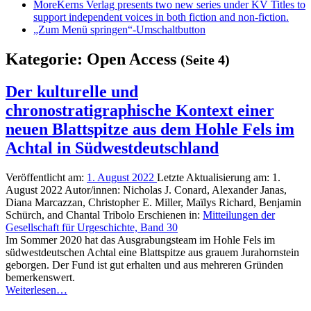
More
Kerns Verlag presents two new series under KV Titles to
support independent voices in both fiction and non-fiction.
„Zum Menü springen“-Umschaltbutton
Kategorie:
Open Access
(Seite 4)
Der kulturelle und
chronostratigraphische Kontext einer
neuen Blattspitze aus dem Hohle Fels im
Achtal in Südwestdeutschland
Veröffentlicht am:
1. August 2022
Letzte Aktualisierung am:
1.
August 2022
Autor/innen:
Nicholas J. Conard, Alexander Janas,
Diana Marcazzan, Christopher E. Miller, Maïlys Richard, Benjamin
Schürch, and Chantal Tribolo
Erschienen in:
Mitteilungen der
Gesellschaft für Urgeschichte, Band 30
Im Sommer 2020 hat das Ausgrabungsteam im Hohle Fels im
südwestdeutschen Achtal eine Blattspitze aus grauem Jurahornstein
geborgen. Der Fund ist gut erhalten und aus mehreren Gründen
bemerkenswert.
Weiterlesen…