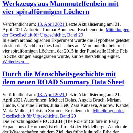
Werkzeugs aus Mammutelfenbein mit
vier spiralförmigen Löchern
Veröffentlicht am:
13. April 2021
Letzte Aktualisierung am:
21.
April 2021
Autor/in:
Toomaï Boucherat
Erschienen in:
Mitteilungen
der Gesellschaft für Urgeschichte, Band 29
In einem archäologischen Experiment wurde die Hypothese getestet,
ob sich der Nachbau eines Lochstabes aus Mammutelfenbein mit
vier spiralförmigen Löchern, der 2015 in der Fundstelle Hohle Fels
in Schelklingen ausgegraben wurde, zur Seilherstellung eignet.
Weiterlesen…
Durch die Menschheitsgeschichte mit
dem neuen ROAD Summary Data Sheet
Veröffentlicht am:
13. April 2021
Letzte Aktualisierung am:
21.
April 2021
Autor/innen:
Michael Bolus, Angela Bruch, Miriam
Haidle, Christine Hertler, Julia Heß, Zara Kanaeva, Andrew Kandel,
Maria Malina, Christian Sommer
Erschienen in:
Mitteilungen der
Gesellschaft für Urgeschichte, Band 29
Die Forschungsstelle ROCEEH (The Role of Culture in Early
Expansions of Humans) ist ein Projekt der Heidelberger Akademie
der Wissenschaften mit dem Ziel, das frühe kulturelle Erbe der