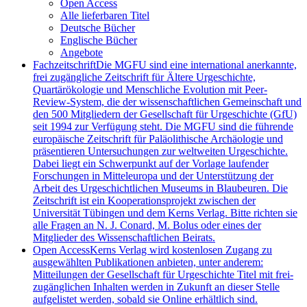
Open Access
Alle lieferbaren Titel
Deutsche Bücher
Englische Bücher
Angebote
Fachzeitschrift
Die MGFU sind eine international anerkannte,
frei zugängliche Zeitschrift für Ältere Urgeschichte,
Quartärökologie und Menschliche Evolution mit Peer-
Review-System, die der wissenschaftlichen Gemeinschaft und
den 500 Mitgliedern der Gesellschaft für Urgeschichte (GfU)
seit 1994 zur Verfügung steht. Die MGFU sind die führende
europäische Zeitschrift für Paläolithische Archäologie und
präsentieren Untersuchungen zur weltweiten Urgeschichte.
Dabei liegt ein Schwerpunkt auf der Vorlage laufender
Forschungen in Mitteleuropa und der Unterstützung der
Arbeit des Urgeschichtlichen Museums in Blaubeuren. Die
Zeitschrift ist ein Kooperationsprojekt zwischen der
Universität Tübingen und dem Kerns Verlag. Bitte richten sie
alle Fragen an N. J. Conard, M. Bolus oder eines der
Mitglieder des Wissenschaftlichen Beirats.
Open Access
Kerns Verlag wird kostenlosen Zugang zu
ausgewählten Publikationen anbieten, unter anderem:
Mitteilungen der Gesellschaft für Urgeschichte Titel mit frei-
zugänglichen Inhalten werden in Zukunft an dieser Stelle
aufgelistet werden, sobald sie Online erhältlich sind.