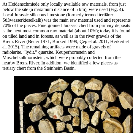
At Heidenschmiede only locally available raw materials, from just
below the site (a maximum distance of 5 km), were used (Fig. 4).
Local Jurassic siliceous limestone (formerly termed
tertiärer
Süßwasserkieselkalk
) was the main raw material used and represents
70% of the pieces. Fine-grained Jurassic chert from primary deposits
is the next most common raw material (about 10%); today it is found
on tilled land and in forests, as well as in the river gravels of the
Brenz River (Beuer 1971; Burkert 1999; Çep et al. 2011; Herkert et
al. 2015). The remaining artifacts were made of gravels of
radiolarite, “lydit,” quarzite, Keuperhornstein and
Muschelkalkhornstein, which were probably collected from the
nearby Brenz River. In addition, we identified a few pieces as
tertiary chert from the Steinheim Basin.