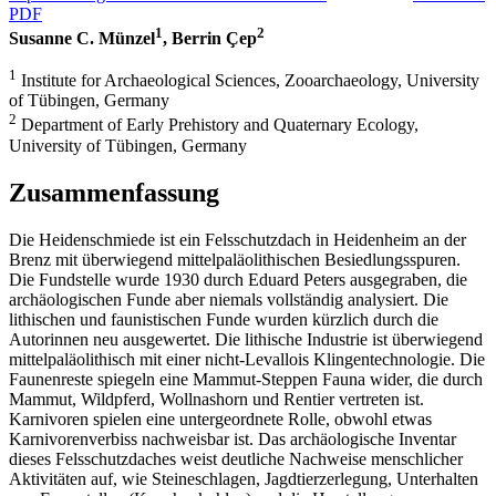
PDF
1
2
Susanne C. Münzel
, Berrin Çep
1
Institute for Archaeological Sciences, Zooarchaeology, University
of Tübingen, Germany
2
Department of Early Prehistory and Quaternary Ecology,
University of Tübingen, Germany
Zusammenfassung
Die Heidenschmiede ist ein Felsschutzdach in Heidenheim an der
Brenz mit überwiegend mittelpaläolithischen Besiedlungsspuren.
Die Fundstelle wurde 1930 durch Eduard Peters ausgegraben, die
archäologischen Funde aber niemals vollständig analysiert. Die
lithischen und faunistischen Funde wurden kürzlich durch die
Autorinnen neu ausgewertet. Die lithische Industrie ist überwiegend
mittelpaläolithisch mit einer nicht-Levallois Klingentechnologie. Die
Faunenreste spiegeln eine Mammut-Steppen Fauna wider, die durch
Mammut, Wildpferd, Wollnashorn und Rentier vertreten ist.
Karnivoren spielen eine untergeordnete Rolle, obwohl etwas
Karnivorenverbiss nachweisbar ist. Das archäologische Inventar
dieses Felsschutzdaches weist deutliche Nachweise menschlicher
Aktivitäten auf, wie Steineschlagen, Jagdtierzerlegung, Unterhalten