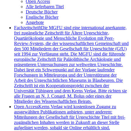
Open Access
Alle lieferbaren Titel
Deutsche Bücher
Englische Bücher
Angebote
Fachzeitschrift
Die MGFU sind eine international anerkannte,
frei zugängliche Zeitschrift für Ältere Urgeschichte,
Quartärökologie und Menschliche Evolution mit Peer-
Review-System, die der wissenschaftlichen Gemeinschaft und
den 500 Mitgliedern der Gesellschaft für Urgeschichte (GfU)
seit 1994 zur Verfügung steht. Die MGFU sind die führende
europäische Zeitschrift für Paläolithische Archäologie und
präsentieren Untersuchungen zur weltweiten Urgeschichte.
Dabei liegt ein Schwerpunkt auf der Vorlage laufender
Forschungen in Mitteleuropa und der Unterstützung der
Arbeit des Urgeschichtlichen Museums in Blaubeuren. Die
Zeitschrift ist ein Kooperationsprojekt zwischen der
Universität Tübingen und dem Kerns Verlag. Bitte richten sie
alle Fragen an N. J. Conard, M. Bolus oder eines der
Mitglieder des Wissenschaftlichen Beirats.
Open Access
Kerns Verlag wird kostenlosen Zugang zu
ausgewählten Publikationen anbieten, unter anderem:
Mitteilungen der Gesellschaft für Urgeschichte Titel mit frei-
zugänglichen Inhalten werden in Zukunft an dieser Stelle
aufgelistet werden, sobald sie Online erhältlich sind.