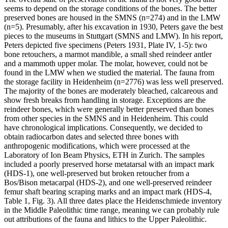
seems to depend on the storage conditions of the bones. The better
preserved bones are housed in the SMNS (n=274) and in the LMW
(n=5). Presumably, after his excavation in 1930, Peters gave the best
pieces to the museums in Stuttgart (SMNS and LMW). In his report,
Peters depicted five specimens (Peters 1931, Plate IV, 1-5): two
bone retouchers, a marmot mandible, a small shed reindeer antler
and a mammoth upper molar. The molar, however, could not be
found in the LMW when we studied the material. The fauna from
the storage facility in Heidenheim (n=2776) was less well preserved.
The majority of the bones are moderately bleached, calcareous and
show fresh breaks from handling in storage. Exceptions are the
reindeer bones, which were generally better preserved than bones
from other species in the SMNS and in Heidenheim. This could
have chronological implications. Consequently, we decided to
obtain radiocarbon dates and selected three bones with
anthropogenic modifications, which were processed at the
Laboratory of Ion Beam Physics, ETH in Zurich. The samples
included a poorly preserved horse metatarsal with an impact mark
(HDS-1), one well-preserved but broken retoucher from a
Bos/Bison metacarpal (HDS-2), and one well-preserved reindeer
femur shaft bearing scraping marks and an impact mark (HDS-4,
Table 1, Fig. 3). All three dates place the Heidenschmiede inventory
in the Middle Paleolithic time range, meaning we can probably rule
out attributions of the fauna and lithics to the Upper Paleolithic.