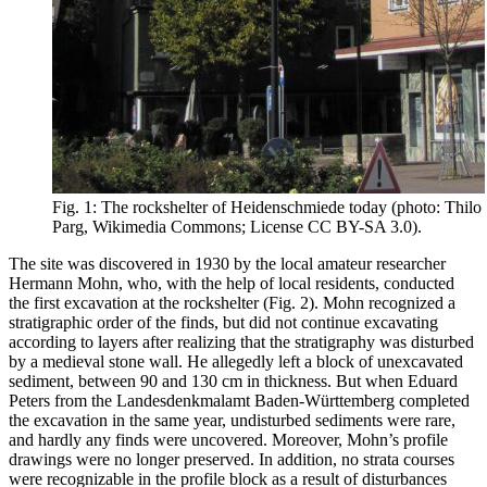
Fig. 1: The rockshelter of Heidenschmiede today (photo: Thilo
Parg, Wikimedia Commons; License CC BY-SA 3.0).
The site was discovered in 1930 by the local amateur researcher
Hermann Mohn, who, with the help of local residents, conducted
the first excavation at the rockshelter (Fig. 2). Mohn recognized a
stratigraphic order of the finds, but did not continue excavating
according to layers after realizing that the stratigraphy was disturbed
by a medieval stone wall. He allegedly left a block of unexcavated
sediment, between 90 and 130 cm in thickness. But when Eduard
Peters from the
Landesdenkmalamt Baden-Württemberg
completed
the excavation in the same year, undisturbed sediments were rare,
and hardly any finds were uncovered. Moreover, Mohn’s profile
drawings were no longer preserved. In addition, no strata courses
were recognizable in the profile block as a result of disturbances