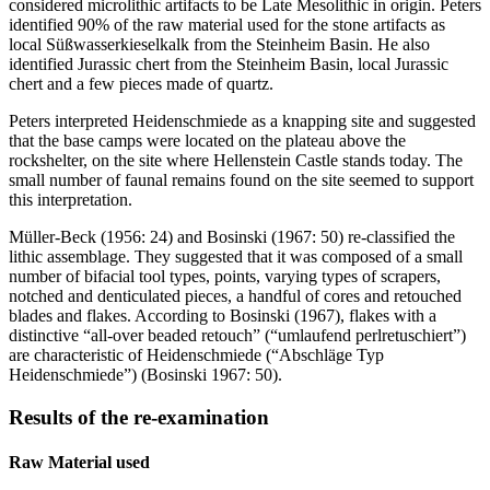
considered microlithic artifacts to be Late Mesolithic in origin. Peters
identified 90% of the raw material used for the stone artifacts as
local
Süßwasserkieselkalk
from the Steinheim Basin. He also
identified Jurassic chert from the Steinheim Basin, local Jurassic
chert and a few pieces made of quartz.
Peters interpreted Heidenschmiede as a knapping site and suggested
that the base camps were located on the plateau above the
rockshelter, on the site where Hellenstein Castle stands today. The
small number of faunal remains found on the site seemed to support
this interpretation.
Müller-Beck (1956: 24) and Bosinski (1967: 50) re-classified the
lithic assemblage. They suggested that it was composed of a small
number of bifacial tool types, points, varying types of scrapers,
notched and denticulated pieces, a handful of cores and retouched
blades and flakes. According to Bosinski (1967), flakes with a
distinctive “all-over beaded retouch” (“
umlaufend perlretuschiert
”)
are characteristic of Heidenschmiede (“
Abschläge Typ
Heidenschmiede
”) (Bosinski 1967: 50).
Results of the re-examination
Raw Material used