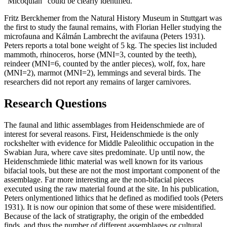
“Micoquian” could be clearly identified.
Fritz Berckhemer from the Natural History Museum in Stuttgart was
the first to study the faunal remains, with Florian Heller studying the
microfauna and Kálmán Lambrecht the avifauna (Peters 1931).
Peters reports a total bone weight of 5 kg. The species list included
mammoth, rhinoceros, horse (MNI=3, counted by the teeth),
reindeer (MNI=6, counted by the antler pieces), wolf, fox, hare
(MNI=2), marmot (MNI=2), lemmings and several birds. The
researchers did not report any remains of larger carnivores.
Research Questions
The faunal and lithic assemblages from Heidenschmiede are of
interest for several reasons. First, Heidenschmiede is the only
rockshelter with evidence for Middle Paleolithic occupation in the
Swabian Jura, where cave sites predominate. Up until now, the
Heidenschmiede lithic material was well known for its various
bifacial tools, but these are not the most important component of the
assemblage. Far more interesting are the non-bifacial pieces
executed using the raw material found at the site. In his publication,
Peters onlymentioned lithics that he defined as modified tools (Peters
1931). It is now our opinion that some of these were misidentified.
Because of the lack of stratigraphy, the origin of the embedded
finds, and thus the number of different assemblages or cultural