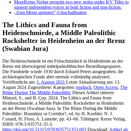
More
Kerns Verlag presents two new series under KV Titles to
support independent voices in both fiction and non-fiction.
„Zum Menü springen“-Umschaltbutton
The Lithics and Fauna from
Heidenschmiede, a Middle Paleolithic
Rockshelter in Heidenheim an der Brenz
(Swabian Jura)
Die Heidenschmiede ist ein Felsschutzdach in Heidenheim an der
Brenz mit überwiegend mittelpaläolithischen Besiedlungsspuren.
Die Fundstelle wurde 1930 durch Eduard Peters ausgegraben, die
archäologischen Funde aber niemals vollständig analysiert.
Veröffentlicht am:
1. August 2021
Letzte Aktualisierung am:
13.
August 2024
Zugeordnete: Kategorien:
englisch
,
Open Access
,
The
Rhine During The Middle Paleolithic
Diesen Artikel zitieren:
Münzel, S., and B. Çep. 2024. The Lithics and Fauna from
Heidenschmiede, a Middle Paleolithic Rockshelter in Heidenheim
an der Brenz (Swabian Jura). In The Rhine During the Middle
Paleolithic: Boundary or Corridor?, ed. by H. Koehler, N. J.
Conard, H. Floss, A. Lamotte, pp. 43–66. Tübingen: Kerns Verlag.
ISBN: 978-3-935751-35-3.
https://doi.org/10.51315/9783935751353.003
Download:
Artikel als