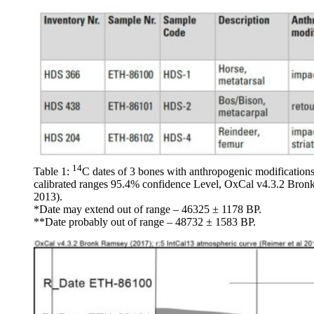
14
Table 1:
C dates of 3 bones with anthropogenic modificatio
calibrated ranges 95.4% confidence Level, OxCal v4.3.2 Bronk
2013).
*Date may extend out of range – 46325 ± 1178 BP.
**Date probably out of range – 48732 ± 1583 BP.