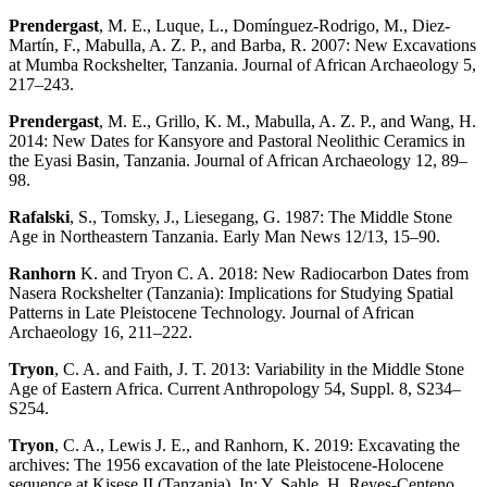
Prendergast
, M. E., Luque, L., Domínguez-Rodrigo, M., Diez-
Martín, F., Mabulla, A. Z. P., and Barba, R. 2007: New Excavations
at Mumba Rockshelter, Tanzania. Journal of African Archaeology 5,
217–243.
Prendergast
, M. E., Grillo, K. M., Mabulla, A. Z. P., and Wang, H.
2014: New Dates for Kansyore and Pastoral Neolithic Ceramics in
the Eyasi Basin, Tanzania. Journal of African Archaeology 12, 89–
98.
Rafalski
, S., Tomsky, J., Liesegang, G. 1987: The Middle Stone
Age in Northeastern Tanzania. Early Man News 12/13, 15–90.
Ranhorn
K. and Tryon C. A. 2018: New Radiocarbon Dates from
Nasera Rockshelter (Tanzania): Implications for Studying Spatial
Patterns in Late Pleistocene Technology. Journal of African
Archaeology 16, 211–222.
Tryon
, C. A. and Faith, J. T. 2013: Variability in the Middle Stone
Age of Eastern Africa. Current Anthro­pology 54, Suppl. 8, S234–
S254.
Tryon
, C. A., Lewis J. E., and Ranhorn, K. 2019: Excavating the
archives: The 1956 excavation of the late Pleistocene‐Holocene
sequence at Kisese II (Tanzania). In: Y. Sahle, H. Reyes-Centeno,