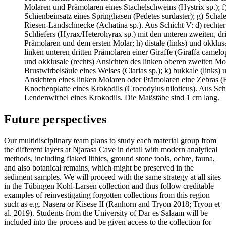
Molaren und Prämolaren eines Stachelschweins (Hystrix sp.); f)
Schienbeinsatz eines Springhasen (Pedetes surdaster); g) Schale
Riesen-Landschnecke (Achatina sp.). Aus Schicht V: d) rechter
Schliefers (Hyrax/Heterohyrax sp.) mit den unteren zweiten, dri
Prämolaren und dem ersten Molar; h) distale (links) und okklusa
linken unteren dritten Prämolaren einer Giraffe (Giraffa camelopar
und okklusale (rechts) Ansichten des linken oberen zweiten Mola
Brustwirbelsäule eines Welses (Clarias sp.); k) bukkale (links) 
Ansichten eines linken Molaren oder Prämolaren eine Zebras (E
Knochenplatte eines Krokodils (Crocodylus niloticus). Aus Sch
Lendenwirbel eines Krokodils. Die Maßstäbe sind 1 cm lang.
Future perspectives
Our multidisciplinary team plans to study each material group from
the different layers at Njarasa Cave in detail with modern analytical
methods, including flaked lithics, ground stone tools, ochre, fauna,
and also botanical remains, which might be preserved in the
sediment samples. We will proceed with the same strategy at all sites
in the Tübingen Kohl-Larsen collection and thus follow creditable
examples of reinvestigating forgotten collections from this region
such as e.g. Nasera or Kisese II (Ranhorn and Tryon 2018; Tryon et
al. 2019). Students from the University of Dar es Salaam will be
included into the process and be given access to the collection for