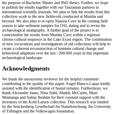
the purpose of Bachelor, Master and PhD theses. Further, we hope
to publish the results together with our Tanzanian partners in
international scientific journals. We plan to link the results from this
collection work to the new fieldwork conducted at Mumba and
beyond. We also plan to re-open Njarasa Cave in the coming field
season to take sediment samples for OSL dating and to revise the
archaeological stratigraphy. A further goal of the project is to
contextualize the results from Mumba Cave within a regional
chrono-cultural sequence in the Lake Eyasi region. The combination
of new excavations and investigations of old collections will help to
create a coherent reconstruction of hominin cultural change and
behavioral adaptions over the last ~200.000 years in this important
archaeological landscape.
Acknowledgments
We thank the anonymous reviewer for the helpful comments
contributing to the quality of this paper. Angel Blanco-Lapaz kindly
assisted with the identification of faunal remains. Furthermore, we
thank Alexander Janas, Nina Stahl, Maddy McCartin, Muzi
Msimanga and Salma Ibrahim for their constant support with the
inventory of the Kohl-Larsen collection. This research was funded
by the Senckenberg Gesellschaft für Naturforschung, the University
of Tübingen and the Volkswagen foundation.