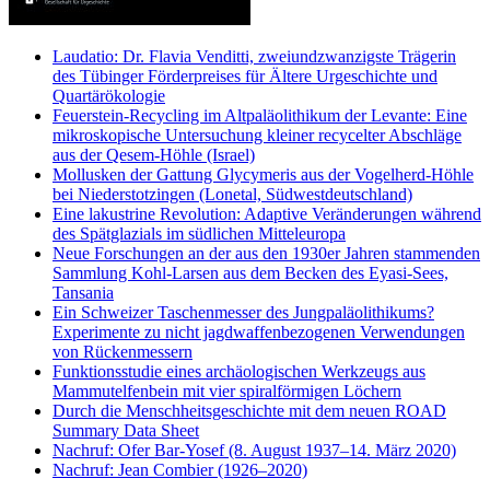
Laudatio: Dr. Flavia Venditti, zweiundzwanzigste Trägerin
des Tübinger Förderpreises für Ältere Urgeschichte und
Quartärökologie
Feuerstein-Recycling im Altpaläolithikum der Levante: Eine
mikroskopische Untersuchung kleiner recycelter Abschläge
aus der Qesem-Höhle (Israel)
Mollusken der Gattung Glycymeris aus der Vogelherd-Höhle
bei Niederstotzingen (Lonetal, Südwestdeutschland)
Eine lakustrine Revolution: Adaptive Veränderungen während
des Spätglazials im südlichen Mitteleuropa
Neue Forschungen an der aus den 1930er Jahren stammenden
Sammlung Kohl-Larsen aus dem Becken des Eyasi-Sees,
Tansania
Ein Schweizer Taschenmesser des Jungpaläolithikums?
Experimente zu nicht jagdwaffenbezogenen Verwendungen
von Rückenmessern
Funktionsstudie eines archäologischen Werkzeugs aus
Mammutelfenbein mit vier spiralförmigen Löchern
Durch die Menschheitsgeschichte mit dem neuen ROAD
Summary Data Sheet
Nachruf: Ofer Bar-Yosef (8. August 1937–14. März 2020)
Nachruf: Jean Combier (1926–2020)