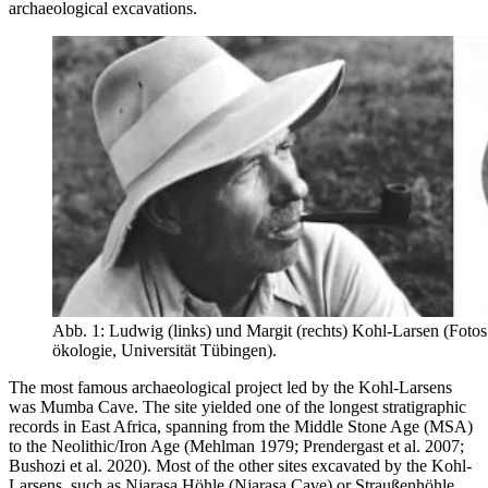
archaeological excavations.
Abb. 1: Ludwig (links) und Margit (rechts) Kohl-Larsen (Fotos
ökologie, Universität Tübingen).
The most famous archaeological project led by the Kohl-Larsens
was Mumba Cave. The site yielded one of the longest stratigraphic
records in East Africa, spanning from the Middle Stone Age (MSA)
to the Neolithic/Iron Age (Mehlman 1979; Prendergast et al. 2007;
Bushozi et al. 2020). Most of the other sites excavated by the Kohl-
Larsens, such as Njarasa Höhle (Njarasa Cave) or Straußenhöhle