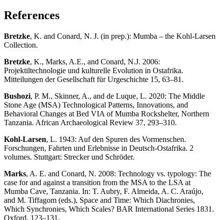
References
Bretzke
, K. and Conard, N. J. (in prep.): Mumba – the Kohl-Larsen
Collection.
Bretzke
, K., Marks, A.E., and Conard, N.J. 2006:
Projektiltechnologie und kulturelle Evolution in Ostafrika.
Mitteilungen der Gesellschaft für Urgeschichte 15, 63–81.
Bushozi
, P. M., Skinner, A., and de Luque, L. 2020: The Middle
Stone Age (MSA) Technological Patterns, Innovations, and
Behavioral Changes at Bed VIA of Mumba Rockshelter, Northern
Tanzania. African Archaeological Review 37, 293–310.
Kohl-Larsen
, L. 1943: Auf den Spuren des Vormenschen.
Forschungen, Fahrten und Erlebnisse in Deutsch-Ostafrika. 2
volumes. Stuttgart: Strecker und Schröder.
Marks
, A. E. and Conard, N. 2008: Technology vs. typology: The
case for and against a transition from the MSA to the LSA at
Mumba Cave, Tanzania. In: T. Aubry, F. Almeida, A. C. Araújo,
and M. Tiffagom (eds.), Space and Time: Which Diachronies,
Which Synchronies, Which Scales? BAR International Series 1831.
Oxford, 123–131.