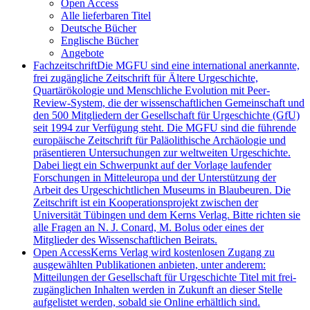
Open Access
Alle lieferbaren Titel
Deutsche Bücher
Englische Bücher
Angebote
Fachzeitschrift
Die MGFU sind eine international anerkannte,
frei zugängliche Zeitschrift für Ältere Urgeschichte,
Quartärökologie und Menschliche Evolution mit Peer-
Review-System, die der wissenschaftlichen Gemeinschaft und
den 500 Mitgliedern der Gesellschaft für Urgeschichte (GfU)
seit 1994 zur Verfügung steht. Die MGFU sind die führende
europäische Zeitschrift für Paläolithische Archäologie und
präsentieren Untersuchungen zur weltweiten Urgeschichte.
Dabei liegt ein Schwerpunkt auf der Vorlage laufender
Forschungen in Mitteleuropa und der Unterstützung der
Arbeit des Urgeschichtlichen Museums in Blaubeuren. Die
Zeitschrift ist ein Kooperationsprojekt zwischen der
Universität Tübingen und dem Kerns Verlag. Bitte richten sie
alle Fragen an N. J. Conard, M. Bolus oder eines der
Mitglieder des Wissenschaftlichen Beirats.
Open Access
Kerns Verlag wird kostenlosen Zugang zu
ausgewählten Publikationen anbieten, unter anderem:
Mitteilungen der Gesellschaft für Urgeschichte Titel mit frei-
zugänglichen Inhalten werden in Zukunft an dieser Stelle
aufgelistet werden, sobald sie Online erhältlich sind.