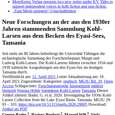
More
Kerns Verlag presents two new series under KV Titles to
support independent voices in both fiction and non-fiction.
„Zum Menü springen“-Umschaltbutton
Neue Forschungen an der aus den 1930er
Jahren stammenden Sammlung Kohl-
Larsen aus dem Becken des Eyasi-Sees,
Tansania
Seit mehr als 80 Jahren beherbergt die Universität Tübingen die
archäologische Sammlung des Forscherehepaars Margit und
Ludwig Kohl-Larsen. Die Kohl-Larsens führten zwischen 1934 und
1939 zahlreiche Ausgrabungen um den Eyasi-See im heutigen
Tansania durch.
Veröffentlicht am:
12. April 2021
Letzte Aktualisierung am:
19.
April 2021
Zugeordnete: Kategorien:
englisch
,
MGfU Bd. 29
,
Open
Access
Schlagwörter:
Forschungsprojekt
Jungsteinzeit
mittlere
Steinzeit
Njarasa Höhle
Sammlung Kohl-Larsen
Tansania
Diesen
Artikel zitieren:
Bader, G. et al. 2020. Investigating the 1930s Kohl-
Larsen Collection from the Lake Eyasi Basin, Tanzania. MGfU 29:
93 – 103.
https://doi.org/10.51315/mgfu.2020.29005
Download:
Artikel als PDF
1
2
3
Gregor Bader
, Pastory Bushozi
, Manuel Will
, Viola