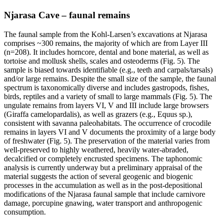
Njarasa Cave – faunal remains
The faunal sample from the Kohl-Larsen’s excavations at Njarasa
comprises ~300 remains, the majority of which are from Layer III
(n=208). It includes horncore, dental and bone material, as well as
tortoise and mollusk shells, scales and osteoderms (Fig. 5). The
sample is biased towards identifiable (e.g., teeth and carpals/tarsals)
and/or large remains. Despite the small size of the sample, the faunal
spectrum is taxonomically diverse and includes gastropods, fishes,
birds, reptiles and a variety of small to large mammals (Fig. 5). The
ungulate remains from layers VI, V and III include large browsers
(Giraffa camelopardalis), as well as grazers (e.g., Equus sp.),
consistent with savanna paleohabitats. The occurrence of crocodile
remains in layers VI and V documents the proximity of a large body
of freshwater (Fig. 5). The preservation of the material varies from
well-preserved to highly weathered, heavily water-abraded,
decalcified or completely encrusted specimens. The taphonomic
analysis is currently underway but a preliminary appraisal of the
material suggests the action of several geogenic and biogenic
processes in the accumulation as well as in the post-depositional
modifications of the Njarasa faunal sample that include carnivore
damage, porcupine gnawing, water transport and anthropogenic
consumption.