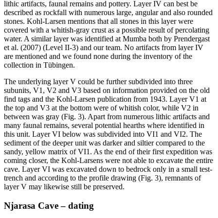
lithic artifacts, faunal remains and pottery. Layer IV can best be
described as rockfall with numerous large, angular and also rounded
stones. Kohl-Larsen mentions that all stones in this layer were
covered with a whitish-gray crust as a possible result of percolating
water. A similar layer was identified at Mumba both by Prendergast
et al. (2007) (Level II-3) and our team. No artifacts from layer IV
are mentioned and we found none during the inventory of the
collection in Tübingen.
The underlying layer V could be further subdivided into three
subunits, V1, V2 and V3 based on information provided on the old
find tags and the Kohl-Larsen publication from 1943. Layer V1 at
the top and V3 at the bottom were of whitish color, while V2 in
between was gray (Fig. 3). Apart from numerous lithic artifacts and
many faunal remains, several potential hearths where identified in
this unit. Layer VI below was subdivided into VI1 and VI2. The
sediment of the deeper unit was darker and siltier compared to the
sandy, yellow matrix of VI1. As the end of their first expedition was
coming closer, the Kohl-Larsens were not able to excavate the entire
cave. Layer VI was excavated down to bedrock only in a small test-
trench and according to the profile drawing (Fig. 3), remnants of
layer V may likewise still be preserved.
Njarasa Cave – dating