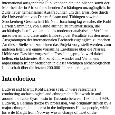
international ausgerichtete Publikationen ein und blieben somit der
Mehrheit der in Afrika for­ schenden Archäologen unzugänglich. Im
Zuge neuer gemeinsamer Ausgrabungen um den Eyasi-See durch
die Universitäten von Dar es Salaam und Tübingen sowie die
Senckenberg Gesell­schaft für Naturforschung lag es nahe, die Kohl-
Larsen Sammlung von Grund auf neu zu inventarisieren, die
archäologischen Inventare mittels moderner analytischer Verfahren
auszu­werten und diese unter Einbezug der Resultate aus den neuen
Ausgrabungen der internationalen Fachwelt zugänglich zu machen.
An dieser Stelle soll zum einen das Projekt vorgestellt werden, zum
anderen legen wir einige vorläufige Ergebnisse über die Njarasa
Höhle vor. Das hier vorge­stellte Forschungsprojekt wird dabei
helfen, ein kohärentes Bild zu Kulturwandel und Verhaltens­
anpassungen früher Menschen in dieser wichtigen archäologischen
Landschaft über die letzten 200.000 Jahre zu erlangen.
Introduction
Ludwig and Margit Kohl-Larsen (Fig. 1) were researchers
conducting archaeological and ethnographic fieldwork in and
around the Lake Eyasi basin in Tanzania between 1934 and 1939.
Ludwig, a German doctor by profession, was originally driven by a
major ethnographic interest in the indigenous Hadza people, while
his wife Margit from Norway was in charge of most of the