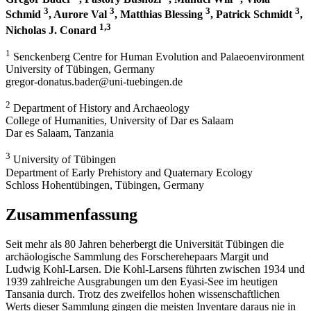
3
3
3
3
Schmid
, Aurore Val
, Matthias Blessing
, Patrick Schmidt
,
1,3
Nicholas J. Conard
1
Senckenberg Centre for Human Evolution and Palaeoenvironment
University of Tübingen, Germany
gregor-donatus.bader@uni-tuebingen.de
2
Department of History and Archaeology
College of Humanities, University of Dar es Salaam
Dar es Salaam, Tanzania
3
University of Tübingen
Department of Early Prehistory and Quaternary Ecology
Schloss Hohentübingen, Tübingen, Germany
Zusammenfassung
Seit mehr als 80 Jahren beherbergt die Universität Tübingen die
archäologische Sammlung des Forscherehepaars Margit und
Ludwig Kohl-Larsen. Die Kohl-Larsens führten zwischen 1934 und
1939 zahlreiche Ausgrabungen um den Eyasi-See im heutigen
Tansania durch. Trotz des zweifel­los hohen wissenschaftlichen
Werts dieser Sammlung gingen die meisten Inventare daraus nie in