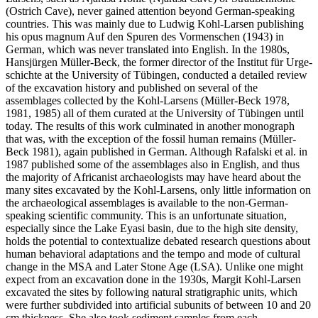
(Ostrich Cave), never gained attention beyond German-speaking
countries. This was mainly due to Ludwig Kohl-Larsen publishing
his opus magnum
Auf den Spuren des Vormenschen
(1943) in
German, which was never translated into English. In the 1980s,
Hansjürgen Müller-Beck, the former director of the Institut für Urge­
schichte at the University of Tübingen, conducted a detailed review
of the excavation history and published on several of the
assemblages collected by the Kohl-Larsens (Müller-Beck 1978,
1981, 1985) all of them curated at the University of Tübingen until
today. The results of this work culminated in another monograph
that was, with the exception of the fossil human remains (Müller-
Beck 1981), again published in German. Although Rafalski et al. in
1987 published some of the assemblages also in English, and thus
the majority of Africanist archaeologists may have heard about the
many sites excavated by the Kohl-Larsens, only little information on
the archaeological assemblages is available to the non-German-
speaking scientific community. This is an unfortunate situation,
especially since the Lake Eyasi basin, due to the high site density,
holds the potential to contextualize debated research questions about
human behavioral adaptations and the tempo and mode of cultural
change in the MSA and Later Stone Age (LSA). Unlike one might
expect from an excavation done in the 1930s, Margit Kohl-Larsen
excavated the sites by following natural stratigraphic units, which
were further subdivided into artificial subunits of between 10 and 20
cm thickness. She also took sediment samples from each