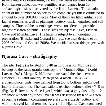
In the context of establishing a computer-based inventory of the
Kohl-Larsen collection, we identified assemblages from 15
archaeological sites discovered by the Kohl-Larsens. The absolute
count of the number of objects is not complete yet but is estimated to
amount to over 200.000 pieces. Most of them are lithic artifacts and
faunal remains as well as pigments, pottery, ostrich eggshell and soil
samples. Three of the assemblages were considered to provide the
highest research potential. These sites are Njarasa Cave, Ostrich
Cave and Mumba Cave. The latter is subject to a monograph in
preparation (Bretzke and Conard in prep.; see also Bretzke et al.
2006; Marks and Conard 2008). We decided to start this project with
Njarasa Cave.
Njarasa Cave – stratigraphy
The site (Fig. 2) is located only 40 m north-east of Mumba and
belongs to the same granite outcrop, the “Mumba Hügel” (Kohl-
Larsen 1943). Margit Kohl-Larsen excavated the site between
October 1935 and January 1936 (Kohl-Larsen 1943). Six
archaeological units were defined from top to bottom, subdivided
into further subunits. The excavations reached bedrock after ~7–8 m
(Fig. 3). Below the surface layer I, which was a gray dust only 1–2
cm thick without any finds, layer II was described by Kohl-Larsen
as orange sediment containing several stone artifacts, pottery and
well-preserved faunal remains. Layer III at Njarasa Cave contained