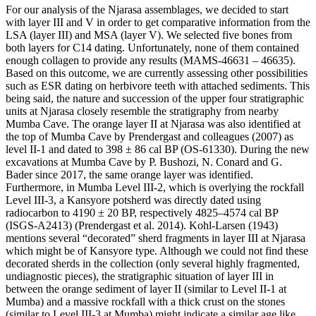
For our analysis of the Njarasa assemblages, we decided to start
with layer III and V in order to get comparative information from the
LSA (layer III) and MSA (layer V). We selected five bones from
both layers for C14 dating. Unfortunately, none of them contained
enough collagen to provide any results (MAMS-46631 – 46635).
Based on this outcome, we are currently assessing other possibilities
such as ESR dating on herbivore teeth with attached sediments. This
being said, the nature and succession of the upper four stratigraphic
units at Njarasa closely resemble the stratigraphy from nearby
Mumba Cave. The orange layer II at Njarasa was also identified at
the top of Mumba Cave by Prendergast and colleagues (2007) as
level II-1 and dated to 398 ± 86 cal BP (OS-61330). During the new
excavations at Mumba Cave by P. Bushozi, N. Conard and G.
Bader since 2017, the same orange layer was identified.
Furthermore, in Mumba Level III-2, which is overlying the rockfall
Level III-3, a Kansyore potsherd was directly dated using
radiocarbon to 4190 ± 20 BP, respectively 4825–4574 cal BP
(ISGS-A2413) (Prendergast et al. 2014). Kohl-Larsen (1943)
mentions several “decorated” sherd fragments in layer III at Njarasa
which might be of Kansyore type. Although we could not find these
decorated sherds in the collection (only several highly fragmented,
undiagnostic pieces), the stratigraphic situation of layer III in
between the orange sediment of layer II (similar to Level II-1 at
Mumba) and a massive rockfall with a thick crust on the stones
(similar to Level III-3 at Mumba) might indicate a similar age like