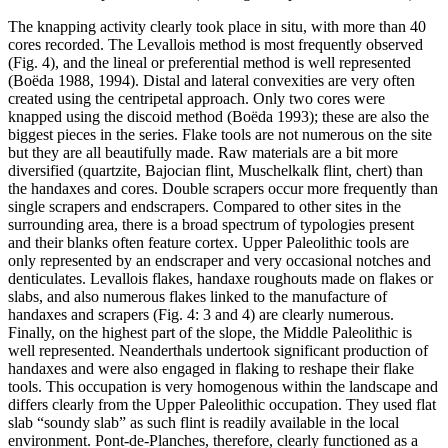
The knapping activity clearly took place
in situ
, with more than 40
cores recorded. The Levallois method is most frequently observed
(Fig. 4), and the lineal or preferential method is well represented
(Boëda 1988, 1994). Distal and lateral convexities are very often
created using the centripetal approach. Only two cores were
knapped using the discoid method (Boëda 1993); these are also the
biggest pieces in the series. Flake tools are not numerous on the site
but they are all beautifully made. Raw materials are a bit more
diversified (quartzite, Bajocian flint, Muschelkalk flint, chert) than
the handaxes and cores. Double scrapers occur more frequently than
single scrapers and endscrapers. Compared to other sites in the
surrounding area, there is a broad spectrum of typologies present
and their blanks often feature cortex. Upper Paleolithic tools are
only represented by an endscraper and very occasional notches and
denticulates. Levallois flakes, handaxe roughouts made on flakes or
slabs, and also numerous flakes linked to the manufacture of
handaxes and scrapers (Fig. 4: 3 and 4) are clearly numerous.
Finally, on the highest part of the slope, the Middle Paleolithic is
well represented. Neanderthals undertook significant production of
handaxes and were also engaged in flaking to reshape their flake
tools. This occupation is very homogenous within the landscape and
differs clearly from the Upper Paleolithic occupation. They used flat
slab “soundy slab” as such flint is readily available in the local
environment. Pont-de-Planches, therefore, clearly functioned as a