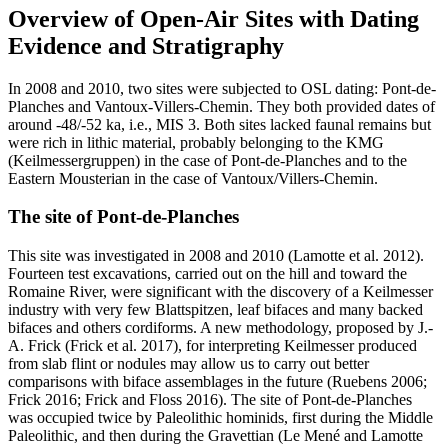
Overview of Open-Air Sites with Dating
Evidence and Stratigraphy
In 2008 and 2010, two sites were subjected to OSL dating: Pont-de-
Planches and Vantoux-Villers-Chemin. They both provided dates of
around -48/-52 ka, i.e., MIS 3. Both sites lacked faunal remains but
were rich in lithic material, probably belonging to the KMG
(
Keilmessergruppen
) in the case of Pont-de-Planches and to the
Eastern Mousterian in the case of Vantoux/Villers-Chemin.
The site of Pont-de-Planches
This site was investigated in 2008 and 2010 (Lamotte et al. 2012).
Fourteen test excavations, carried out on the hill and toward the
Romaine River, were significant with the discovery of a
Keilmesser
industry with very few
Blattspitzen
, leaf bifaces and many backed
bifaces and others cordiforms. A new methodology, proposed by J.-
A. Frick (Frick et al. 2017), for interpreting
Keilmesser
produced
from slab flint or nodules may allow us to carry out better
comparisons with biface assemblages in the future (Ruebens 2006;
Frick 2016; Frick and Floss 2016). The site of Pont-de-Planches
was occupied twice by Paleolithic hominids, first during the Middle
Paleolithic, and then during the Gravettian (Le Mené and Lamotte