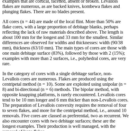
examples that are cortical, facetted, absent or broken. Levallois
flakes are numerous, as are backed knives,
kombewa
flakes and
plunging flakes. There are no blades present.
All cores (n = 44) are made of the local flint. More than 50% are
flake cores, with a large proportion of debitage blanks, perhaps
reflecting the lack of raw materials described above. The length is
about 100 mm for the longest and 33 mm for the smallest. Similar
differences are observed for widths and thicknesses: width (90/38
mm), thickness (63/10 mm). The main types of cores are those with
one main debitage surface (83%), followed by those with 2 (15%);
examples with more than 2 surfaces, i.e., polyhedral cores, are very
rare.
In the category of cores with a single debitage surface, non-
Levallois cores are numerous. Flakes are produced using the
centripetal method (n = 10). Some are exploited using unipolar (n =
8) and bi-directional (n = 6) methods. The bipolar method, with
opposite knapping platforms, is rarely encountered. Levallois cores
tend to be 10 mm longer and 6 mm thicker than non-Levallois cores.
The preparation of Levallois convexity requires the removal of four
to seven flakes, and more for the centripetal method, i.e., around 10
removals. Five cores are classed as preferential, two as recurrent. We
also encounter cores with two debitage surfaces; these are the
longest examples. Their production is well managed, with the