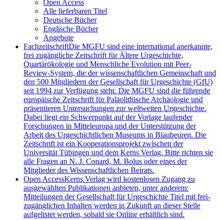
Open Access
Alle lieferbaren Titel
Deutsche Bücher
Englische Bücher
Angebote
Fachzeitschrift
Die MGFU sind eine international anerkannte,
frei zugängliche Zeitschrift für Ältere Urgeschichte,
Quartärökologie und Menschliche Evolution mit Peer-
Review-System, die der wissenschaftlichen Gemeinschaft und
den 500 Mitgliedern der Gesellschaft für Urgeschichte (GfU)
seit 1994 zur Verfügung steht. Die MGFU sind die führende
europäische Zeitschrift für Paläolithische Archäologie und
präsentieren Untersuchungen zur weltweiten Urgeschichte.
Dabei liegt ein Schwerpunkt auf der Vorlage laufender
Forschungen in Mitteleuropa und der Unterstützung der
Arbeit des Urgeschichtlichen Museums in Blaubeuren. Die
Zeitschrift ist ein Kooperationsprojekt zwischen der
Universität Tübingen und dem Kerns Verlag. Bitte richten sie
alle Fragen an N. J. Conard, M. Bolus oder eines der
Mitglieder des Wissenschaftlichen Beirats.
Open Access
Kerns Verlag wird kostenlosen Zugang zu
ausgewählten Publikationen anbieten, unter anderem:
Mitteilungen der Gesellschaft für Urgeschichte Titel mit frei-
zugänglichen Inhalten werden in Zukunft an dieser Stelle
aufgelistet werden, sobald sie Online erhältlich sind.