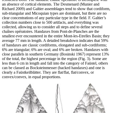
an absence of cortical elements. The Desmenard (Munier and
Richard 2009) and Galtier assemblages tend to show that cordiform,
sub-triangular and Micoquian types are dominant, but there are no
clear concentrations of any particular type in the field. F. Galtier’s
collection numbers close to 500 artifacts, and everything was
collected, allowing us to consider all steps and to define several
chaînes opératoires
. Handaxes from Pont-de-Planches are the
smallest ever encountered in the entire Mont-les-Etrelles Basin; they
average 77 mm in length. A detailed breakdown indicates that 59%
of handaxes are classic cordiforms, elongated and sub-cordiforms;
6% are triangular; 6% are oval; and 6% are broken. Handaxes with
close parallels in southern Germany (Bosinski 1967) represent 13%
of the total, the highest percentage in the region (Fig. 3). Some are
less than 6 cm in length and fall into the category of
Faüstel
, others
can be classed as
Bocksteinmesser
(backed handaxes) and one is
clearly a
Faüstkeilblätter
. They are flat/flat, flat/convex, or
convex/convex, in equal proportions.