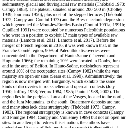
sedimentary, glacial and fluvioglacial raw materials (Théobald 1973;
Campy 1983). The plateau, situated at around 200-500 m (Cholley
1939; Journaux 1956), plus most of the stepped terraces (Théobald
1972; Campy and Contini 1973) and the Bresse tectonic depression
which generated the Mont-les-Etrelles Basin (Contini 1991a, 1991b;
Cupillard 1991) were occupied by numerous Paleolithic populations
who were in a position to exploit 17 main types of available raw
materials (Lamotte et al. 2011; Lamotte et al. 2017). Before the
merger of French regions in 2016, it was well known that, in the
Franche-Comté region, 90% of Paleolithic discoveries were
concentrated in the Department of Haute-Saone (Thevenin and
Huguenin 1966); the remaining 10% were located in Doubs, Jura
and in the area of Belfort. In Haute-Saône, rockshelters represent
around 10% of the occupation sites (Campy 1982) while the vast
majority are open-air sites (Seara et al. 1990). Administratively, the
region is now merged with Burgundy, which exhibits the same
kinds of discoveries in rockshelters and open-air contexts (Joly
1950; Joffroy 1958; Verjux 1984, 1985; Pautrat 1988, 2002). The
region lies in the periglacial area of the Vosges, located to the north,
and the Jura Mountains, to the south. Quaternary deposits are rare
and many sites lack clear stratigraphy (Théobald 1973; Campy,
1983). The regional stratigraphy is known in cave contexts (Campy
and Piningre 1984; Campy and Vuillemey 1989) but not on open-air
sites. In an attempt to redress this situation, the authors have
undertaken 15 years of field work and research (Hallegouët et al.