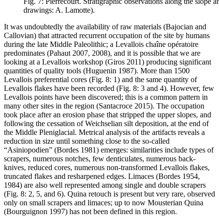
Fig. 7: Pierrecourt. Stratigraphic observations along the slope a
drawings: A. Lamotte).
It was undoubtedly the availability of raw materials (Bajocian and
Callovian) that attracted recurrent occupation of the site by humans
during the late Middle Paleolithic; a Levallois
chaîne opératoire
predominates (Pahaut 2007, 2008), and it is possible that we are
looking at a Levallois workshop (Giros 2011) producing significant
quantities of quality tools (Huguenin 1987). More than 1500
Levallois preferential cores (Fig. 8: 1) and the same quantity of
Levallois flakes have been recorded (Fig. 8: 3 and 4). However, few
Levallois points have been discovered; this is a common pattern in
many other sites in the region (Santacroce 2015). The occupation
took place after an erosion phase that stripped the upper slopes, and
following the cessation of Weichselian silt deposition, at the end of
the Middle Pleniglacial. Metrical analysis of the artifacts reveals a
reduction in size until something close to the so-called
“Asiniopodien” (Bordes 1981) emerges: similarities include types of
scrapers, numerous notches, few denticulates, numerous back-
knives, reduced cores, numerous non-transformed Levallois flakes,
truncated flakes and resharpened edges. Limaces (Bordes 1954,
1984) are also well represented among single and double scrapers
(Fig. 8: 2, 5, and 6). Quina retouch is present but very rare, observed
only on small scrapers and limaces; up to now Mousterian Quina
(Bourguignon 1997) has not been defined in this region.