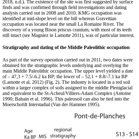
2018, n.d.). The existence of the site was first suggested by surface
finds and was confirmed through field investigations and dating
analysis carried out in 2008 and 2010. KMG occupation was
identified at mid-slope level on the hill whereas Gravettian
occupation was located near the small La Romaine River. The
discovery of a young
Bison priscus
cranium, with most of its teeth
still intact (see Magniez in Lamotte 2011), was of particular interest.
Stratigraphy and dating of the Middle Paleolithic occupation
As part of the survey operation carried out in 2011, two dates were
obtained for the stratigraphic levels underlying and overlying the
main Middle Paleolithic occupation. The upper level yielded a date
of – 47,3 + 7.5/-6.2 ka BP; the lower of – 52,1 + 8.8/-7.1 ka BP
(Lamotte et al. 2012) (Fig. 2). The industry is located in a red soil
within a larger complex of soils assigned to the middle Pleniglacial
and equivalent to the St-Acheul/Villiers-Adam Complex (Antoine
1990; Bahain et al. 1996). This paleosoil can also be tied into the
Moerschofdt Interstadial (Van der Hammer 1995).