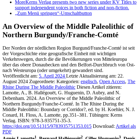
More
Kerns Verlag presents two new series under KV Titles to
support independent voices in both fiction and non-fiction.
„Zum Menü springen“-Umschaltbutton
An Overview of the Middle Paleolithic of
Northern Burgundy/Franche-Comté
Der Norden der nördlichen Region Burgund/Franche-Comté ist seit
der Vorgeschichte eine geografische Einheit mit wichtigen
Verkehrswegen, durch die die Bevölkerungen von Mitteleuropa
über das obere Donaubecken und den Belfort-Durchbruch von Ost-
nach Westeuropa (oder umgekehrt) gewandert sind.
Veröffentlicht am:
5. April 2024
Letzte Aktualisierung am:
22.
August 2024
Zugeordnete: Kategorien:
englisch
,
Open Access
,
The
Rhine During The Middle Paleolithic
Diesen Artikel zitieren:
Lamotte, A., B. Hallégouët, G. Huguenin, D. Aubry, and N.
Debenham. 2024. An Overview of the Middle Paleolithic of
Northern Burgundy/Franche-Comté. In The Rhine During the
Middle Paleolithic: Boundary or Corridor?, ed. by H. Koehler, N. J.
Conard, H. Floss, A. Lamotte, pp.351–381. Tübingen: Kerns
Verlag. ISBN: 978-3-935751-35-3.
https://doi.org/10.51315/9783935751353.015
Download:
Artikel als
PDF
1
2
3
Agnès Lamotte
, Bernard Hallégouët
, Gilles Huguenin
, Denis