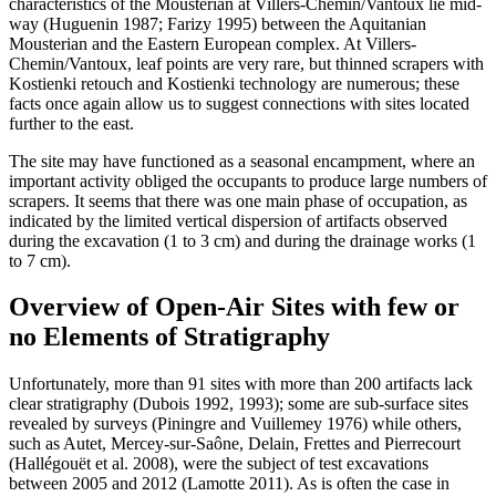
characteristics of the Mousterian at Villers-Chemin/Vantoux lie mid-
way (Huguenin 1987; Farizy 1995) between the Aquitanian
Mousterian and the Eastern European complex. At Villers-
Chemin/Vantoux, leaf points are very rare, but thinned scrapers with
Kostienki retouch and Kostienki technology are numerous; these
facts once again allow us to suggest connections with sites located
further to the east.
The site may have functioned as a seasonal encampment, where an
important activity obliged the occupants to produce large numbers of
scrapers. It seems that there was one main phase of occupation, as
indicated by the limited vertical dispersion of artifacts observed
during the excavation (1 to 3 cm) and during the drainage works (1
to 7 cm).
Overview of Open-Air Sites with few or
no Elements of Stratigraphy
Unfortunately, more than 91 sites with more than 200 artifacts lack
clear stratigraphy (Dubois 1992, 1993); some are sub-surface sites
revealed by surveys (Piningre and Vuillemey 1976) while others,
such as Autet, Mercey-sur-Saône, Delain, Frettes and Pierrecourt
(Hallégouët et al. 2008), were the subject of test excavations
between 2005 and 2012 (Lamotte 2011). As is often the case in