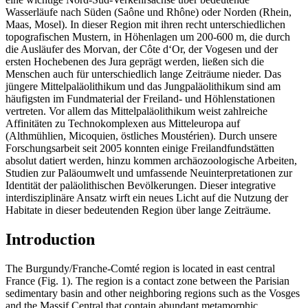
Wasserläufe nach Süden (Saône und Rhône) oder Norden (Rhein,
Maas, Mosel). In dieser Region mit ihren recht unterschiedlichen
topografischen Mustern, in Höhenlagen um 200-600 m, die durch
die Ausläufer des Morvan, der Côte d‘Or, der Vogesen und der
ersten Hochebenen des Jura geprägt werden, ließen sich die
Menschen auch für unterschiedlich lange Zeiträume nieder. Das
jüngere Mittelpaläolithikum und das Jungpaläolithikum sind am
häufigsten im Fundmaterial der Freiland- und Höhlenstationen
vertreten. Vor allem das Mittelpaläolithikum weist zahlreiche
Affinitäten zu Technokomplexen aus Mitteleuropa auf
(Althmühlien, Micoquien, östliches Moustérien). Durch unsere
Forschungsarbeit seit 2005 konnten einige Freilandfundstätten
absolut datiert werden, hinzu kommen archäozoologische Arbeiten,
Studien zur Paläoumwelt und umfassende Neuinterpretationen zur
Identität der paläolithischen Bevölkerungen. Dieser integrative
interdisziplinäre Ansatz wirft ein neues Licht auf die Nutzung der
Habitate in dieser bedeutenden Region über lange Zeiträume.
Introduction
The Burgundy/Franche-Comté region is located in east central
France (Fig. 1). The region is a contact zone between the Parisian
sedimentary basin and other neighboring regions such as the Vosges
and the Massif Central that contain abundant metamorphic,