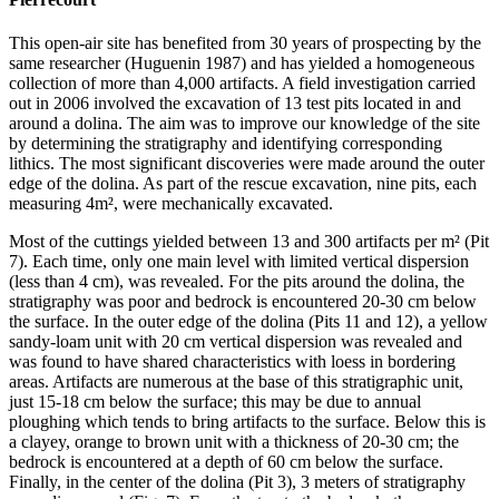
This open-air site has benefited from 30 years of prospecting by the
same researcher (Huguenin 1987) and has yielded a homogeneous
collection of more than 4,000 artifacts. A field investigation carried
out in 2006 involved the excavation of 13 test pits located in and
around a dolina. The aim was to improve our knowledge of the site
by determining the stratigraphy and identifying corresponding
lithics. The most significant discoveries were made around the outer
edge of the dolina. As part of the rescue excavation, nine pits, each
measuring 4m², were mechanically excavated.
Most of the cuttings yielded between 13 and 300 artifacts per m² (Pit
7). Each time, only one main level with limited vertical dispersion
(less than 4 cm), was revealed. For the pits around the dolina, the
stratigraphy was poor and bedrock is encountered 20-30 cm below
the surface. In the outer edge of the dolina (Pits 11 and 12), a yellow
sandy-loam unit with 20 cm vertical dispersion was revealed and
was found to have shared characteristics with loess in bordering
areas. Artifacts are numerous at the base of this stratigraphic unit,
just 15-18 cm below the surface; this may be due to annual
ploughing which tends to bring artifacts to the surface. Below this is
a clayey, orange to brown unit with a thickness of 20-30 cm; the
bedrock is encountered at a depth of 60 cm below the surface.
Finally, in the center of the dolina (Pit 3), 3 meters of stratigraphy