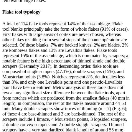
removal of large flakes.
Flake tool typology
A total of 114 flake tools represent 14% of the assemblage. Flake
tool blanks principally take the form of whole flakes (91% of cases).
First flakes with large areas of cortex are never chosen, whereas
other flakes resulting from several steps of the
chaîne opératoire
are
selected. Of these blanks, 7% are backed knives, 2% are blades, 2%
are
kombewa
flakes and 13% are Levallois flakes. Flake tools
represent 15% of the assemblage, which is dominated by scrapers; a
notable feature is the high percentage of thinned single and double
scrapers (Desmadry 2017). In descending order, flake tools are
composed of single scrapers (47.1%), double scrapers (15%), and
Mousterian points (3.8%). Notches represent 8%, denticulates less
than 3%, and only one Levallois point and one pseudo-Levallois
point have been identified. Metric analysis of these tools does not
reveal any significant size difference between the flake tools, apart
from notches which are produced from the smallest flakes (40 mm in
length); in comparison, the rest of the flakes measure around 44-53
mm. Many double scrapers show traces of thinning (n = 7) (Fig. 6);
of these 4 are base-thinned and 3 are back-thinned. The rest of the
scrapers include 1 limace, 4 Mousterian points, 3 lopsided scrapers,
2 double convex scrapers and 2 double straight scrapers. Thinned
scrapers have a very standardized blank length of around 55 mm;