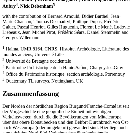
4
5
Aubry
, Nick Debenham
with the contribution of Bernard Arnould, Didier Barthel, Jean-
Marie Chanson, Thomas Desmadryl, Philippe Dupas, Frédéric
Galtier, Pascal Henriot, Gilles Huguenin, Florent Le Mené, Ludovic
Liébeaux, Jean-Michel Pirot, Frédéric Séara, Daniel Stemmelin and
Georges Willemann
1
Halma, UMR 8164, CNRS, Histoire, Archéologie, Littérature des
mondes anciens, Université Lille
2
Université de Bretagne occidentale
3
Patrimoine Préhistorique de la Haute-Saône, Chargey-les-Gray
4
Office du Patrimoine historique, section archéologie, Porrentruy
5
Quaternary TL surveys, Nottingham, UK
Zusammenfassung
Der Norden der nördlichen Region Burgund/Franche-Comté ist seit
der Vorgeschichte eine geografische Einheit mit wichtigen
Verkehrswegen, durch die die Bevölkerungen von Mitteleuropa
über das obere Donaubecken und den Belfort-Durchbruch von Ost-
nach Westeuropa (oder umgekehrt) gewandert sind. Hier liegt auch
eine wichtige Nord-Süd-Verkehrsachse über bedeutende