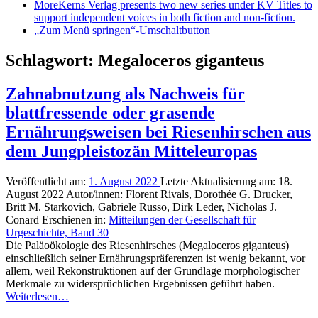
More
Kerns Verlag presents two new series under KV Titles to
support independent voices in both fiction and non-fiction.
„Zum Menü springen“-Umschaltbutton
Schlagwort:
Megaloceros giganteus
Zahnabnutzung als Nachweis für
blattfressende oder grasende
Ernährungsweisen bei Riesenhirschen aus
dem Jungpleistozän Mitteleuropas
Veröffentlicht am:
1. August 2022
Letzte Aktualisierung am:
18.
August 2022
Autor/innen:
Florent Rivals, Dorothée G. Drucker,
Britt M. Starkovich, Gabriele Russo, Dirk Leder, Nicholas J.
Conard
Erschienen in:
Mitteilungen der Gesellschaft für
Urgeschichte, Band 30
Die Paläoökologie des Riesenhirsches (
Megaloceros giganteus
)
einschließlich seiner Ernährungspräferenzen ist wenig bekannt, vor
allem, weil Rekonstruktionen auf der Grundlage morphologischer
Merkmale zu widersprüchlichen Ergebnissen geführt haben.
Weiterlesen…