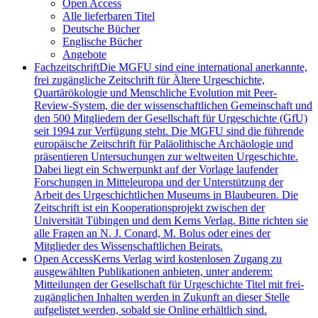
Open Access
Alle lieferbaren Titel
Deutsche Bücher
Englische Bücher
Angebote
Fachzeitschrift
Die MGFU sind eine international anerkannte,
frei zugängliche Zeitschrift für Ältere Urgeschichte,
Quartärökologie und Menschliche Evolution mit Peer-
Review-System, die der wissenschaftlichen Gemeinschaft und
den 500 Mitgliedern der Gesellschaft für Urgeschichte (GfU)
seit 1994 zur Verfügung steht. Die MGFU sind die führende
europäische Zeitschrift für Paläolithische Archäologie und
präsentieren Untersuchungen zur weltweiten Urgeschichte.
Dabei liegt ein Schwerpunkt auf der Vorlage laufender
Forschungen in Mitteleuropa und der Unterstützung der
Arbeit des Urgeschichtlichen Museums in Blaubeuren. Die
Zeitschrift ist ein Kooperationsprojekt zwischen der
Universität Tübingen und dem Kerns Verlag. Bitte richten sie
alle Fragen an N. J. Conard, M. Bolus oder eines der
Mitglieder des Wissenschaftlichen Beirats.
Open Access
Kerns Verlag wird kostenlosen Zugang zu
ausgewählten Publikationen anbieten, unter anderem:
Mitteilungen der Gesellschaft für Urgeschichte Titel mit frei-
zugänglichen Inhalten werden in Zukunft an dieser Stelle
aufgelistet werden, sobald sie Online erhältlich sind.