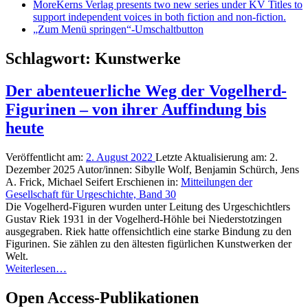
More
Kerns Verlag presents two new series under KV Titles to
support independent voices in both fiction and non-fiction.
„Zum Menü springen“-Umschaltbutton
Schlagwort:
Kunstwerke
Der abenteuerliche Weg der Vogelherd-
Figurinen – von ihrer Auffindung bis
heute
Veröffentlicht am:
2. August 2022
Letzte Aktualisierung am:
2.
Dezember 2025
Autor/innen:
Sibylle Wolf, Benjamin Schürch, Jens
A. Frick, Michael Seifert
Erschienen in:
Mitteilungen der
Gesellschaft für Urgeschichte, Band 30
Die Vogelherd-Figuren wurden unter Leitung des Urgeschichtlers
Gustav Riek 1931 in der Vogelherd-Höhle bei Niederstotzingen
ausgegraben. Riek hatte offensichtlich eine starke Bindung zu den
Figurinen. Sie zählen zu den ältesten figürlichen Kunstwerken der
Welt.
Weiterlesen…
Open Access-Publikationen