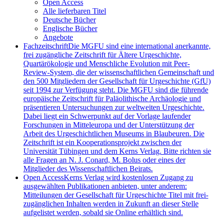
Open Access
Alle lieferbaren Titel
Deutsche Bücher
Englische Bücher
Angebote
Fachzeitschrift
Die MGFU sind eine international anerkannte,
frei zugängliche Zeitschrift für Ältere Urgeschichte,
Quartärökologie und Menschliche Evolution mit Peer-
Review-System, die der wissenschaftlichen Gemeinschaft und
den 500 Mitgliedern der Gesellschaft für Urgeschichte (GfU)
seit 1994 zur Verfügung steht. Die MGFU sind die führende
europäische Zeitschrift für Paläolithische Archäologie und
präsentieren Untersuchungen zur weltweiten Urgeschichte.
Dabei liegt ein Schwerpunkt auf der Vorlage laufender
Forschungen in Mitteleuropa und der Unterstützung der
Arbeit des Urgeschichtlichen Museums in Blaubeuren. Die
Zeitschrift ist ein Kooperationsprojekt zwischen der
Universität Tübingen und dem Kerns Verlag. Bitte richten sie
alle Fragen an N. J. Conard, M. Bolus oder eines der
Mitglieder des Wissenschaftlichen Beirats.
Open Access
Kerns Verlag wird kostenlosen Zugang zu
ausgewählten Publikationen anbieten, unter anderem:
Mitteilungen der Gesellschaft für Urgeschichte Titel mit frei-
zugänglichen Inhalten werden in Zukunft an dieser Stelle
aufgelistet werden, sobald sie Online erhältlich sind.