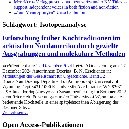
More
Kerns Verlag presents two new series under KV Titles to
support independent voices in both fiction and non-fiction.
„Zum Menü springen“-Umschaltbutton
Schlagwort:
Isotopenanalyse
Erforschung früher Kochtraditionen im
arktischen Nordamerika durch gezielte
Ausgrabungen und molekulare Methoden
Veröffentlicht am:
12. Dezember 2024
Letzte Aktualisierung am:
17.
Dezember 2024
Autor/innen:
Doering, B. N.
Erschienen in:
Mitteilungen der Gesellschaft für Urgeschichte, Band 32
Briana Nan Doering Department of Anthropology University of
Wyoming Dept 3431 1000 E. University Ave Laramie, WY 82071
USA bree.doering@uwyo.edu Zusammenfassung Im Sommer 2022
identifizierte ein Forschungsteam der University of Wyoming eine
bedeutende Kochstelle in einer spätpleistozänen Ablagerung der
Bachner-Site…
Weiterlesen…
Open Access-Publikationen