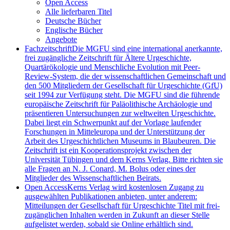
Open Access
Alle lieferbaren Titel
Deutsche Bücher
Englische Bücher
Angebote
Fachzeitschrift
Die MGFU sind eine international anerkannte,
frei zugängliche Zeitschrift für Ältere Urgeschichte,
Quartärökologie und Menschliche Evolution mit Peer-
Review-System, die der wissenschaftlichen Gemeinschaft und
den 500 Mitgliedern der Gesellschaft für Urgeschichte (GfU)
seit 1994 zur Verfügung steht. Die MGFU sind die führende
europäische Zeitschrift für Paläolithische Archäologie und
präsentieren Untersuchungen zur weltweiten Urgeschichte.
Dabei liegt ein Schwerpunkt auf der Vorlage laufender
Forschungen in Mitteleuropa und der Unterstützung der
Arbeit des Urgeschichtlichen Museums in Blaubeuren. Die
Zeitschrift ist ein Kooperationsprojekt zwischen der
Universität Tübingen und dem Kerns Verlag. Bitte richten sie
alle Fragen an N. J. Conard, M. Bolus oder eines der
Mitglieder des Wissenschaftlichen Beirats.
Open Access
Kerns Verlag wird kostenlosen Zugang zu
ausgewählten Publikationen anbieten, unter anderem:
Mitteilungen der Gesellschaft für Urgeschichte Titel mit frei-
zugänglichen Inhalten werden in Zukunft an dieser Stelle
aufgelistet werden, sobald sie Online erhältlich sind.