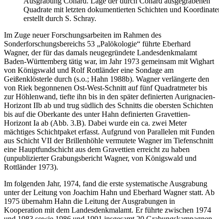
Ausgrabung Conard. Lage der durch Conard ausgegrabenen
Quadrate mit letzten dokumentierten Schichten und Koordinat
erstellt durch S. Schray.
Im Zuge neuer Forschungsarbeiten im Rahmen des
Sonderforschungsbereichs 53 „Palökologie“ führte Eberhard
Wagner, der für das damals neugegründete Landesdenkmalamt
Baden-Württemberg tätig war, im Jahr 1973 gemeinsam mit Wighart
von Königswald und Rolf Rottländer eine Sondage am
Geißenklösterle durch (s.o.; Hahn 1988b). Wagner verlängerte den
von Riek begonnenen Ost-West-Schnitt auf fünf Quadratmeter bis
zur Höhlenwand, tiefte ihn bis in den später definierten Aurignacien-
Horizont IIb ab und trug südlich des Schnitts die obersten Schichten
bis auf die Oberkante des unter Hahn definierten Gravettien-
Horizont Ia ab (Abb. 3.B). Dabei wurde ein ca. zwei Meter
mächtiges Schichtpaket erfasst. Aufgrund von Parallelen mit Funden
aus Schicht VII der Brillenhöhle vermutete Wagner im Tiefenschnitt
eine Hauptfundschicht aus dem Gravettien erreicht zu haben
(unpublizierter Grabungsbericht Wagner, von Königswald und
Rottländer 1973).
Im folgenden Jahr, 1974, fand die erste systematische Ausgrabung
unter der Leitung von Joachim Hahn und Eberhard Wagner statt. Ab
1975 übernahm Hahn die Leitung der Ausgrabungen in
Kooperation mit dem Landesdenkmalamt. Er führte zwischen 1974
und 1983 sowie 1986 und 1991 insgesamt 20 Grabungskampagnen