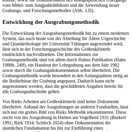
vom Mittel- zum Jungpaläolithikum und die Anwendung neuer
Grabungs- und Forschungsmethoden (Abb. 3.D).
Entwicklung der Ausgrabungsmethodik
Die Entwicklung der Ausgrabungsmethodik hin zu einem modernen
System, das noch heute von der Abteilung für Ältere Urgeschichte
und Quartärökologie der Universität Tübingen angewendet wird,
lässt sich in der Forschungsgeschichte des Geißenklösterle
eindrücklich nachvollziehen. Die Informationen zur
Grabungsmethodik sind vor allem durch Hahns Publikation (Hahn
1988b, 24ff), ein Handout der Lehrgrabung aus dem Jahr 1982
sowie durch die Grabungsdokumentation selbst überliefert. Die
Grabungsmethodik wurde besonders in den Anfangsjahren stetig an
die Bedürfnisse der Grabung angepasst. Dadurch kann nicht
angenommen werden, dass die geschilderten Angaben bereits für
alle Grabungsabschnitte gelten.
Von Rieks Arbeiten am Geißenklösterle sind keine Dokumente
überliefert. Anhand der Ausgrabungen an anderen Fundstellen, lässt
sich nur ein grobes Bild von Rieks Methodik rekonstruieren. Diese
reicht von der Ausgrabung in Hieben am Vogelherd 1931 (Burkert
1991; Riek 1934; Schürch 2024) ohne Dokumentation der
räumlichen Fundsituation bis hin zur Einführung eines