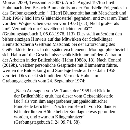
Moreau 2009; Teyssandier 2007). Am 5. August 1976 schreibt
Hahn nach dem Besuch Blumentritts an der Fundstelle Folgendes in
das Grabungstagebuch:
„H[err] Blumentritt hat mit Matschack und
Riek 1964? [sic!] im G[eißenklösterle] gegraben, und zwar am Trauf
vor dem Wagnerschen Graben von 1973! [sic!] Nicht größer als
2m². Vermutlich nur Gravettienschichten erfaßt“
(Grabungstagebuch I, 05.08.1976, 113). Dies stellt außerdem den
bisher einzigen Hinweis auf das Mitwirken der Schelklinger
Heimatforscherin Gertraud Matschak bei der Erforschung des
Geißenklösterle dar. In der später erschienenen Monographie bezieht
sich Hahn auf die Geschehnisse schließlich nur auf den Zeitraum
der Arbeiten in der Brillenhöhle (Hahn 1988b, 18). Nach Conard
(2019b), welcher persönliche Gespräche mit Blumentritt führte,
werden die Entdeckung und Sondage beide auf das Jahr 1958
verortet. Dies deckt sich mit dem Vermerk Hahns im
Grabungstagebuch vom 24. September 1974:
„Nach Aussagen von W. Taute, der 1958 bei Riek in
der Brillenhöhle grub, hat dieser vom Geissenklösterle
[sic!] als von ihm angegrabener jungpaläolithischer
Fundstelle berichtet – Nach dem Bericht von Rottländer
ist in der linken Höhle bei der Sondage etwas gefunden
worden, und zwar ein Klingenkratzer“
(Grabungstagebuch I, 24.09.74, 58).