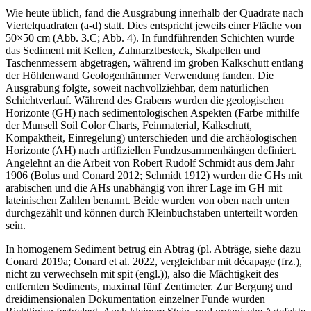
Wie heute üblich, fand die Ausgrabung innerhalb der Quadrate nach
Viertelquadraten (a-d) statt. Dies entspricht jeweils einer Fläche von
50×50 cm (Abb. 3.C; Abb. 4). In fundführenden Schichten wurde
das Sediment mit Kellen, Zahnarztbesteck, Skalpellen und
Taschenmessern abgetragen, während im groben Kalkschutt entlang
der Höhlenwand Geologenhämmer Verwendung fanden. Die
Ausgrabung folgte, soweit nachvollziehbar, dem natürlichen
Schichtverlauf. Während des Grabens wurden die geologischen
Horizonte (GH) nach sedimentologischen Aspekten (Farbe mithilfe
der Munsell Soil Color Charts, Feinmaterial, Kalkschutt,
Kompaktheit, Einregelung) unterschieden und die archäologischen
Horizonte (AH) nach artifiziellen Fundzusammenhängen definiert.
Angelehnt an die Arbeit von Robert Rudolf Schmidt aus dem Jahr
1906 (Bolus und Conard 2012; Schmidt 1912) wurden die GHs mit
arabischen und die AHs unabhängig von ihrer Lage im GH mit
lateinischen Zahlen benannt. Beide wurden von oben nach unten
durchgezählt und können durch Kleinbuchstaben unterteilt worden
sein.
In homogenem Sediment betrug ein Abtrag (pl. Abträge, siehe dazu
Conard 2019a; Conard et al. 2022, vergleichbar mit
décapage
(frz.),
nicht zu verwechseln mit
spit
(engl.)), also die Mächtigkeit des
entfernten Sediments, maximal fünf Zentimeter. Zur Bergung und
dreidimensionalen Dokumentation einzelner Funde wurden