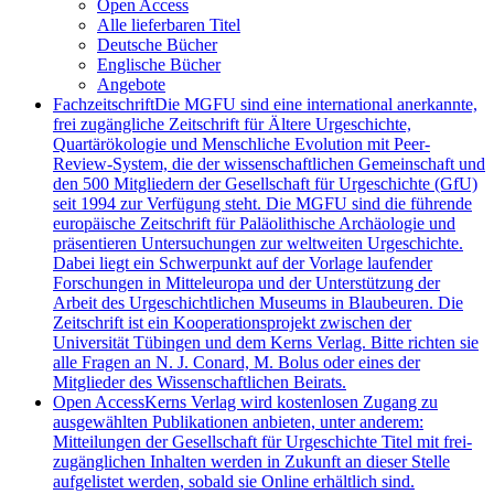
Open Access
Alle lieferbaren Titel
Deutsche Bücher
Englische Bücher
Angebote
Fachzeitschrift
Die MGFU sind eine international anerkannte,
frei zugängliche Zeitschrift für Ältere Urgeschichte,
Quartärökologie und Menschliche Evolution mit Peer-
Review-System, die der wissenschaftlichen Gemeinschaft und
den 500 Mitgliedern der Gesellschaft für Urgeschichte (GfU)
seit 1994 zur Verfügung steht. Die MGFU sind die führende
europäische Zeitschrift für Paläolithische Archäologie und
präsentieren Untersuchungen zur weltweiten Urgeschichte.
Dabei liegt ein Schwerpunkt auf der Vorlage laufender
Forschungen in Mitteleuropa und der Unterstützung der
Arbeit des Urgeschichtlichen Museums in Blaubeuren. Die
Zeitschrift ist ein Kooperationsprojekt zwischen der
Universität Tübingen und dem Kerns Verlag. Bitte richten sie
alle Fragen an N. J. Conard, M. Bolus oder eines der
Mitglieder des Wissenschaftlichen Beirats.
Open Access
Kerns Verlag wird kostenlosen Zugang zu
ausgewählten Publikationen anbieten, unter anderem:
Mitteilungen der Gesellschaft für Urgeschichte Titel mit frei-
zugänglichen Inhalten werden in Zukunft an dieser Stelle
aufgelistet werden, sobald sie Online erhältlich sind.