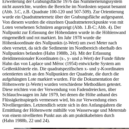
Erweiterung der Grabungsfläche 1976 das Nummerierungssystem
nicht ausreichte, wurden die Bereiche im Nordosten separat benannt
(Abb. 3.C, z.B. Quadrate 100-120 und 507-509). Zur Orientierung
wurde ein Quadratmeternetz über der Grabungsfläche aufgespannt.
Von diesem wurden die einzelnen Quadratmetereckpunkte von mit
Loten versehenen Schnüren angezeigt (Abb. 1.B-C; Abb. 4). Der
Nullpunkt zur Erfassung der Höhendaten wurde in die Höhlenwand
eingemeißelt und rot markiert. Im Jahr 1978 wurde die
Höhenkoordinate des Nullpunkts (z-Wert) um zwei Meter nach
oben versetzt, da sich die Sedimente im Nordbereich oberhalb des
Nullpunktes befanden (Hahn 1988b, 24). Mit der Erfassung
dreidimensionaler Koordinaten (x-, y- und z-Wert) der Funde führte
Hahn das von Laplace und Méroc (1954) entwickelte System am
Geißenklösterle ein. Die quadratspezifischen x- und y-Koordinaten
orientierten sich an den Nullpunkten der Quadrate, die durch die
aufgehängten Lote markiert wurden. Für die Dokumentation der
Höhenwerte (z-Werte) wurden verschiedene Methodiken getestet.
Diese reichten von der Verwendung von Fadendreiecken, über
Schlauchwaagen im Jahr 1979, bei denen die Höhe anhand des
Flüssigkeitsspiegels vermessen wird, bis zur Verwendung eines
Nivelliergerätes. Letztendlich setzte sich in den Anfangsjahren die
Ermittlung der Höhenwerte mithilfe von Wasserwage und Meterstab
von einem nivellierten Punkt aus als am praktikabelsten durch
(Hahn 1988b, 22 und 24).