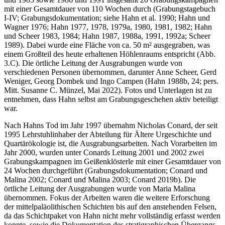
mit einer Gesamtdauer von 110 Wochen durch (Grabungstagebuch
I-IV; Grabungsdokumentation; siehe Hahn et al. 1990; Hahn und
Wagner 1976; Hahn 1977, 1978, 1979a, 1980, 1981, 1982; Hahn
und Scheer 1983, 1984; Hahn 1987, 1988a, 1991, 1992a; Scheer
1989). Dabei wurde eine Fläche von ca. 50 m² ausgegraben, was
einem Großteil des heute erhaltenen Höhlenraums entspricht (Abb.
3.C). Die örtliche Leitung der Ausgrabungen wurde von
verschiedenen Personen übernommen, darunter Anne Scheer, Gerd
Weniger, Georg Dombek und Ingo Campen (Hahn 1988b, 24; pers.
Mitt. Susanne C. Münzel, Mai 2022). Fotos und Unterlagen ist zu
entnehmen, dass Hahn selbst am Grabungsgeschehen aktiv beteiligt
war.
Nach Hahns Tod im Jahr 1997 übernahm Nicholas Conard, der seit
1995 Lehrstuhlinhaber der Abteilung für Ältere Urgeschichte und
Quartärökologie ist, die Ausgrabungsarbeiten. Nach Vorarbeiten im
Jahr 2000, wurden unter Conards Leitung 2001 und 2002 zwei
Grabungskampagnen im Geißenklösterle mit einer Gesamtdauer von
24 Wochen durchgeführt (Grabungsdokumentation; Conard und
Malina 2002; Conard und Malina 2003; Conard 2019b). Die
örtliche Leitung der Ausgrabungen wurde von Maria Malina
übernommen. Fokus der Arbeiten waren die weitere Erforschung
der mittelpaläolithischen Schichten bis auf den anstehenden Felsen,
da das Schichtpaket von Hahn nicht mehr vollständig erfasst werden
konnte, sowie die Dokumentation des stratigraphischen Übergangs