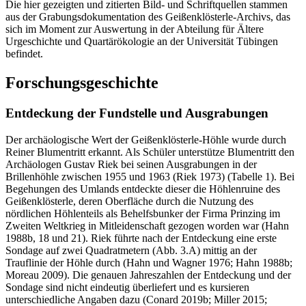
Die hier gezeigten und zitierten Bild- und Schriftquellen stammen
aus der Grabungsdokumentation des Geißenklösterle-Archivs, das
sich im Moment zur Auswertung in der Abteilung für Ältere
Urgeschichte und Quartärökologie an der Universität Tübingen
befindet.
Forschungsgeschichte
Entdeckung der Fundstelle und Ausgrabungen
Der archäologische Wert der Geißenklösterle-Höhle wurde durch
Reiner Blumentritt erkannt. Als Schüler unterstütze Blumentritt den
Archäologen Gustav Riek bei seinen Ausgrabungen in der
Brillenhöhle zwischen 1955 und 1963 (Riek 1973) (Tabelle 1). Bei
Begehungen des Umlands entdeckte dieser die Höhlenruine des
Geißenklösterle, deren Oberfläche durch die Nutzung des
nördlichen Höhlenteils als Behelfsbunker der Firma Prinzing im
Zweiten Weltkrieg in Mitleidenschaft gezogen worden war (Hahn
1988b, 18 und 21). Riek führte nach der Entdeckung eine erste
Sondage auf zwei Quadratmetern (Abb. 3.A) mittig an der
Trauflinie der Höhle durch (Hahn und Wagner 1976; Hahn 1988b;
Moreau 2009). Die genauen Jahreszahlen der Entdeckung und der
Sondage sind nicht eindeutig überliefert und es kursieren
unterschiedliche Angaben dazu (Conard 2019b; Miller 2015;