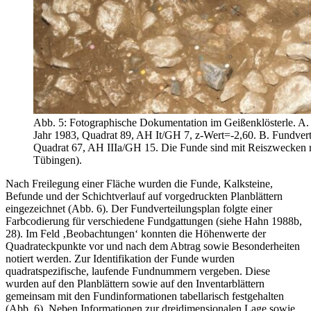
Abb. 5: Fotographische Dokumentation im Geißenklösterle. A.
Jahr 1983, Quadrat 89, AH It/GH 7, z-Wert=-2,60. B. Fundvert
Quadrat 67, AH IIIa/GH 15. Die Funde sind mit Reiszwecken ma
Tübingen).
Nach Freilegung einer Fläche wurden die Funde, Kalksteine,
Befunde und der Schichtverlauf auf vorgedruckten Planblättern
eingezeichnet (Abb. 6). Der Fundverteilungsplan folgte einer
Farbcodierung für verschiedene Fundgattungen (siehe Hahn 1988b,
28). Im Feld ‚Beobachtungen‘ konnten die Höhenwerte der
Quadrateckpunkte vor und nach dem Abtrag sowie Besonderheiten
notiert werden. Zur Identifikation der Funde wurden
quadratspezifische, laufende Fundnummern vergeben. Diese
wurden auf den Planblättern sowie auf den Inventarblättern
gemeinsam mit den Fundinformationen tabellarisch festgehalten
(Abb. 6). Neben Informationen zur dreidimensionalen Lage sowie