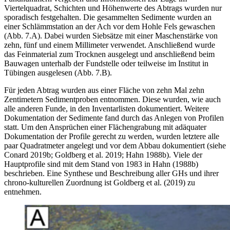
Viertelquadrat, Schichten und Höhenwerte des Abtrags wurden nur
sporadisch festgehalten. Die gesammelten Sedimente wurden an
einer Schlämmstation an der Ach vor dem Hohle Fels gewaschen
(Abb. 7.A). Dabei wurden Siebsätze mit einer Maschenstärke von
zehn, fünf und einem Millimeter verwendet. Anschließend wurde
das Feinmaterial zum Trocknen ausgelegt und anschließend beim
Bauwagen unterhalb der Fundstelle oder teilweise im Institut in
Tübingen ausgelesen (Abb. 7.B).
Für jeden Abtrag wurden aus einer Fläche von zehn Mal zehn
Zentimetern Sedimentproben entnommen. Diese wurden, wie auch
alle anderen Funde, in den Inventarlisten dokumentiert. Weitere
Dokumentation der Sedimente fand durch das Anlegen von Profilen
statt. Um den Ansprüchen einer Flächengrabung mit adäquater
Dokumentation der Profile gerecht zu werden, wurden letztere alle
paar Quadratmeter angelegt und vor dem Abbau dokumentiert (siehe
Conard 2019b; Goldberg et al. 2019; Hahn 1988b). Viele der
Hauptprofile sind mit dem Stand von 1983 in Hahn (1988b)
beschrieben. Eine Synthese und Beschreibung aller GHs und ihrer
chrono-kulturellen Zuordnung ist Goldberg et al. (2019) zu
entnehmen.