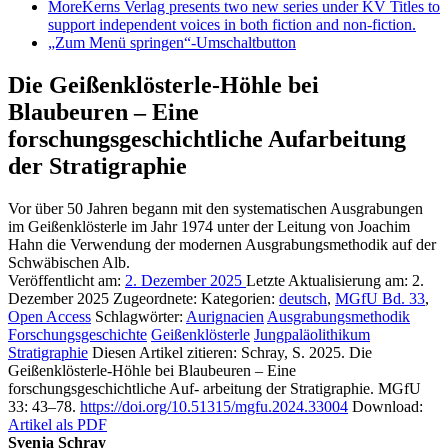
More
Kerns Verlag presents two new series under KV Titles to
support independent voices in both fiction and non-fiction.
„Zum Menü springen“-Umschaltbutton
Die Geißenklösterle-Höhle bei
Blaubeuren – Eine
forschungsgeschichtliche Aufarbeitung
der Stratigraphie
Vor über 50 Jahren begann mit den systematischen Ausgrabungen
im Geißenklösterle im Jahr 1974 unter der Leitung von Joachim
Hahn die Verwendung der modernen Ausgrabungsmethodik auf der
Schwäbischen Alb.
Veröffentlicht am:
2. Dezember 2025
Letzte Aktualisierung am:
2.
Dezember 2025
Zugeordnete: Kategorien:
deutsch
,
MGfU Bd. 33
,
Open Access
Schlagwörter:
Aurignacien
Ausgrabungsmethodik
Forschungsgeschichte
Geißenklösterle
Jungpaläolithikum
Stratigraphie
Diesen Artikel zitieren:
Schray, S. 2025. Die
Geißenklösterle-Höhle bei Blaubeuren – Eine
forschungsgeschichtliche Auf- arbeitung der Stratigraphie. MGfU
33: 43–78.
https://doi.org/10.51315/mgfu.2024.33004
Download:
Artikel als PDF
Svenja Schray