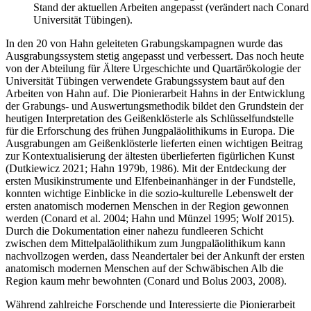
Stand der aktuellen Arbeiten angepasst (verändert nach Conard
Universität Tübingen).
In den 20 von Hahn geleiteten Grabungskampagnen wurde das
Ausgrabungssystem stetig angepasst und verbessert. Das noch heute
von der Abteilung für Ältere Urgeschichte und Quartärökologie der
Universität Tübingen verwendete Grabungssystem baut auf den
Arbeiten von Hahn auf. Die Pionierarbeit Hahns in der Entwicklung
der Grabungs- und Auswertungsmethodik bildet den Grundstein der
heutigen Interpretation des Geißenklösterle als Schlüsselfundstelle
für die Erforschung des frühen Jungpaläolithikums in Europa. Die
Ausgrabungen am Geißenklösterle lieferten einen wichtigen Beitrag
zur Kontextualisierung der ältesten überlieferten figürlichen Kunst
(Dutkiewicz 2021; Hahn 1979b, 1986). Mit der Entdeckung der
ersten Musikinstrumente und Elfenbeinanhänger in der Fundstelle,
konnten wichtige Einblicke in die sozio-kulturelle Lebenswelt der
ersten anatomisch modernen Menschen in der Region gewonnen
werden (Conard et al. 2004; Hahn und Münzel 1995; Wolf 2015).
Durch die Dokumentation einer nahezu fundleeren Schicht
zwischen dem Mittelpaläolithikum zum Jungpaläolithikum kann
nachvollzogen werden, dass Neandertaler bei der Ankunft der ersten
anatomisch modernen Menschen auf der Schwäbischen Alb die
Region kaum mehr bewohnten (Conard und Bolus 2003, 2008).
Während zahlreiche Forschende und Interessierte die Pionierarbeit