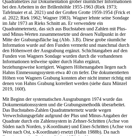
Quadratnetzes zur Dokumentation grober räumlicher Informationen
bei den Arbeiten in der Brillenhöhle 1955-1963 (Riek 1973;
Tafelmaier et al. 2021) und der Großen Grotte 1959-1954 (Frick et
al. 2022; Riek 1962; Wagner 1983). Wagner lehnte seine Sondage
im Jahr 1973 an Rieks Schnitt an. Er verwendete ein
Quadratmeternetz, das sich aus Buchstaben und Zahlen mit Plus-
und Minus-Werten zusammensetzte und dessen Nullpunkt in der
Mitte der Grabungsfläche lag (Abb. 3.B). Diese grobe räumliche
Information wurde auf den Funden vermerkt und manchmal durch
den Höhenwert der Ausgrabung ergänzt. Schichtangaben auf den
Funden von Wagners Sondage wurden durch die vorhandenen
Informationen teilweise später durch Hahn ergänzt,
beziehungsweise korrigiert. Wagners Höhenangaben liegen nach
Hahns Einmessungssystem etwa 40 cm tiefer. Die dokumentierten
Höhen von Wagners Grabung konnten aber nicht immer richtig mit
denen von Hahns Grabung korreliert werden (siehe dazu Münzel
2019, 160f).
Mit Beginn der systematischen Ausgrabungen 1974 wurde das
Dokumentationssystem und die Grabungsmethodik überarbeitet.
Das Buchstaben-Zahlen Quadratmeternetz wurde wegen
Verwechslungsgefahr aufgrund der Plus und Minus-Angaben der
Quadrate durch ein Zahlensystem in Zehner-Schritten (Achse von
Süden nach Norden, y-Koordinate) und Einer-Schritten (Achse von
West nach Ost, x-Koordinate) ersetzt (Hahn 1988b). Da nach