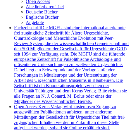
Open Access
Alle lieferbaren Titel
Deutsche Bücher
Englische Bücher
Angebote
Fachzeitschrift
Die MGFU sind eine international anerkannte,
frei zugängliche Zeitschrift für Ältere Urgeschichte,
Quartärökologie und Menschliche Evolution mit Peer-
Review-System, die der wissenschaftlichen Gemeinschaft und
den 500 Mitgliedern der Gesellschaft für Urgeschichte (GfU)
seit 1994 zur Verfügung steht. Die MGFU sind die führende
europäische Zeitschrift für Paläolithische Archäologie und
präsentieren Untersuchungen zur weltweiten Urgeschichte.
Dabei liegt ein Schwerpunkt auf der Vorlage laufender
Forschungen in Mitteleuropa und der Unterstützung der
Arbeit des Urgeschichtlichen Museums in Blaubeuren. Die
Zeitschrift ist ein Kooperationsprojekt zwischen der
Universität Tübingen und dem Kerns Verlag. Bitte richten sie
alle Fragen an N. J. Conard, M. Bolus oder eines der
Mitglieder des Wissenschaftlichen Beirats.
Open Access
Kerns Verlag wird kostenlosen Zugang zu
ausgewählten Publikationen anbieten, unter anderem:
Mitteilungen der Gesellschaft für Urgeschichte Titel mit frei-
zugänglichen Inhalten werden in Zukunft an dieser Stelle
aufgelistet werden, sobald sie Online erhältlich sind.