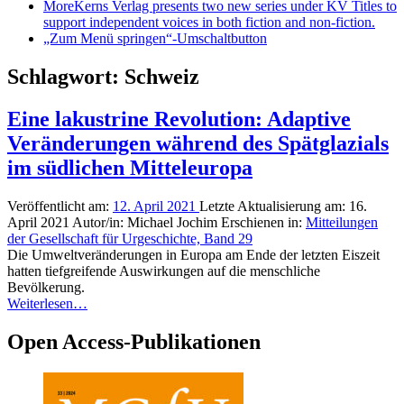
More
Kerns Verlag presents two new series under KV Titles to
support independent voices in both fiction and non-fiction.
„Zum Menü springen“-Umschaltbutton
Schlagwort:
Schweiz
Eine lakustrine Revolution: Adaptive
Veränderungen während des Spätglazials
im südlichen Mitteleuropa
Veröffentlicht am:
12. April 2021
Letzte Aktualisierung am:
16.
April 2021
Autor/in:
Michael Jochim
Erschienen in:
Mitteilungen
der Gesellschaft für Urgeschichte, Band 29
Die Umweltveränderungen in Europa am Ende der letzten Eiszeit
hatten tiefgreifende Auswirkungen auf die menschliche
Bevölkerung.
Weiterlesen…
Open Access-Publikationen