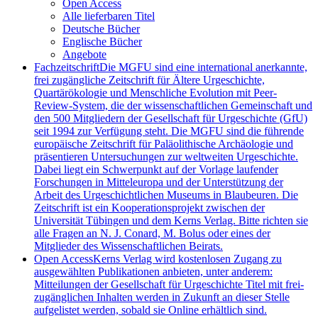
Open Access
Alle lieferbaren Titel
Deutsche Bücher
Englische Bücher
Angebote
Fachzeitschrift
Die MGFU sind eine international anerkannte,
frei zugängliche Zeitschrift für Ältere Urgeschichte,
Quartärökologie und Menschliche Evolution mit Peer-
Review-System, die der wissenschaftlichen Gemeinschaft und
den 500 Mitgliedern der Gesellschaft für Urgeschichte (GfU)
seit 1994 zur Verfügung steht. Die MGFU sind die führende
europäische Zeitschrift für Paläolithische Archäologie und
präsentieren Untersuchungen zur weltweiten Urgeschichte.
Dabei liegt ein Schwerpunkt auf der Vorlage laufender
Forschungen in Mitteleuropa und der Unterstützung der
Arbeit des Urgeschichtlichen Museums in Blaubeuren. Die
Zeitschrift ist ein Kooperationsprojekt zwischen der
Universität Tübingen und dem Kerns Verlag. Bitte richten sie
alle Fragen an N. J. Conard, M. Bolus oder eines der
Mitglieder des Wissenschaftlichen Beirats.
Open Access
Kerns Verlag wird kostenlosen Zugang zu
ausgewählten Publikationen anbieten, unter anderem:
Mitteilungen der Gesellschaft für Urgeschichte Titel mit frei-
zugänglichen Inhalten werden in Zukunft an dieser Stelle
aufgelistet werden, sobald sie Online erhältlich sind.