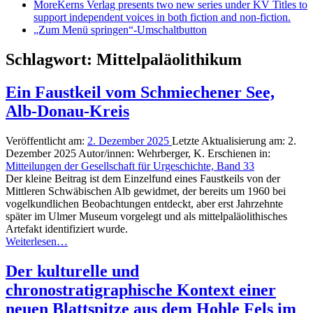
More
Kerns Verlag presents two new series under KV Titles to
support independent voices in both fiction and non-fiction.
„Zum Menü springen“-Umschaltbutton
Schlagwort:
Mittelpaläolithikum
Ein Faustkeil vom Schmiechener See,
Alb-Donau-Kreis
Veröffentlicht am:
2. Dezember 2025
Letzte Aktualisierung am:
2.
Dezember 2025
Autor/innen:
Wehrberger, K.
Erschienen in:
Mitteilungen der Gesellschaft für Urgeschichte, Band 33
Der kleine Beitrag ist dem Einzelfund eines Faustkeils von der
Mittleren Schwäbischen Alb gewidmet, der bereits um 1960 bei
vogelkundlichen Beobachtungen entdeckt, aber erst Jahrzehnte
später im Ulmer Museum vorgelegt und als mittelpaläolithisches
Artefakt identifiziert wurde.
Weiterlesen…
Der kulturelle und
chronostratigraphische Kontext einer
neuen Blattspitze aus dem Hohle Fels im