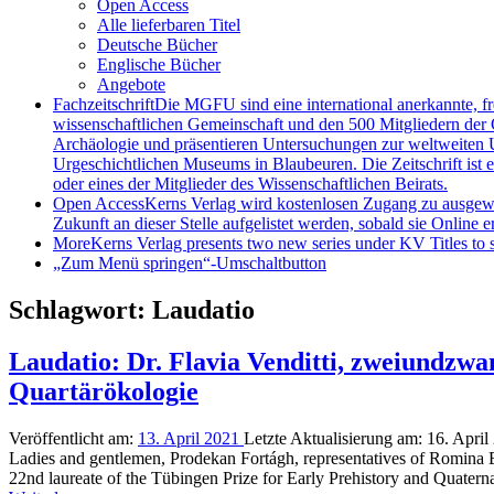
Open Access
Alle lieferbaren Titel
Deutsche Bücher
Englische Bücher
Angebote
Fachzeitschrift
Die MGFU sind eine international anerkannte, fr
wissenschaftlichen Gemeinschaft und den 500 Mitgliedern der G
Archäologie und präsentieren Untersuchungen zur weltweiten U
Urgeschichtlichen Museums in Blaubeuren. Die Zeitschrift ist 
oder eines der Mitglieder des Wissenschaftlichen Beirats.
Open Access
Kerns Verlag wird kostenlosen Zugang zu ausgewähl
Zukunft an dieser Stelle aufgelistet werden, sobald sie Online er
More
Kerns Verlag presents two new series under KV Titles to s
„Zum Menü springen“-Umschaltbutton
Schlagwort:
Laudatio
Laudatio: Dr. Flavia Venditti, zweiundzwa
Quartärökologie
Veröffentlicht am:
13. April 2021
Letzte Aktualisierung am:
16. Apri
Ladies and gentlemen, Prodekan Fortágh, representatives of Romina Eisze
22nd laureate of the Tübingen Prize for Early Prehistory and Quatern