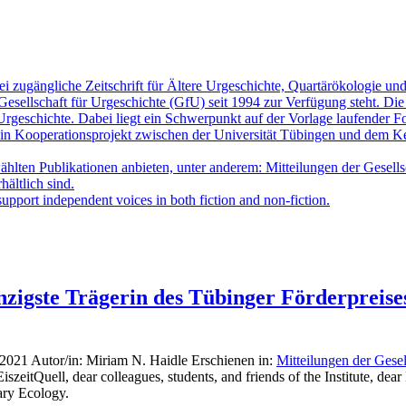
ei zugängliche Zeitschrift für Ältere Urgeschichte, Quartärökologie u
esellschaft für Urgeschichte (GfU) seit 1994 zur Verfügung steht. Die
rgeschichte. Dabei liegt ein Schwerpunkt auf der Vorlage laufender Fo
ein Kooperationsprojekt zwischen der Universität Tübingen und dem Kern
ten Publikationen anbieten, unter anderem: Mitteilungen der Gesellsch
hältlich sind.
upport independent voices in both fiction and non-fiction.
nzigste Trägerin des Tübinger Förderpreise
l 2021
Autor/in:
Miriam N. Haidle
Erschienen in:
Mitteilungen der Gesel
itQuell, dear colleagues, students, and friends of the Institute, dear Dr
ary Ecology.