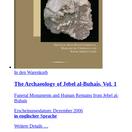
In den Warenkorb
The Archaeology of Jebel al-Buhais, Vol. 1
Funeral Monuments and Human Remains from Jebel al-
Buhais
Erscheinungsdatum: Dezember 2006
in englischer Sprache
Weitere Details …