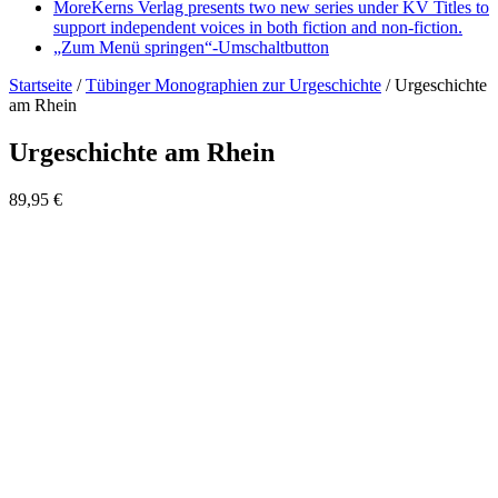
More
Kerns Verlag presents two new series under KV Titles to
support independent voices in both fiction and non-fiction.
„Zum Menü springen“-Umschaltbutton
Startseite
/
Tübinger Monographien zur Urgeschichte
/
Urgeschichte
am Rhein
Urgeschichte am Rhein
89,95
€