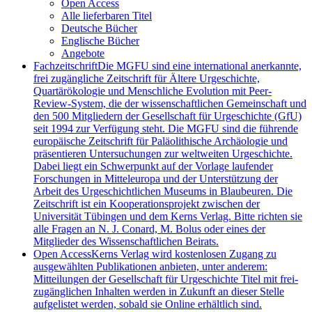
Open Access
Alle lieferbaren Titel
Deutsche Bücher
Englische Bücher
Angebote
Fachzeitschrift
Die MGFU sind eine international anerkannte,
frei zugängliche Zeitschrift für Ältere Urgeschichte,
Quartärökologie und Menschliche Evolution mit Peer-
Review-System, die der wissenschaftlichen Gemeinschaft und
den 500 Mitgliedern der Gesellschaft für Urgeschichte (GfU)
seit 1994 zur Verfügung steht. Die MGFU sind die führende
europäische Zeitschrift für Paläolithische Archäologie und
präsentieren Untersuchungen zur weltweiten Urgeschichte.
Dabei liegt ein Schwerpunkt auf der Vorlage laufender
Forschungen in Mitteleuropa und der Unterstützung der
Arbeit des Urgeschichtlichen Museums in Blaubeuren. Die
Zeitschrift ist ein Kooperationsprojekt zwischen der
Universität Tübingen und dem Kerns Verlag. Bitte richten sie
alle Fragen an N. J. Conard, M. Bolus oder eines der
Mitglieder des Wissenschaftlichen Beirats.
Open Access
Kerns Verlag wird kostenlosen Zugang zu
ausgewählten Publikationen anbieten, unter anderem:
Mitteilungen der Gesellschaft für Urgeschichte Titel mit frei-
zugänglichen Inhalten werden in Zukunft an dieser Stelle
aufgelistet werden, sobald sie Online erhältlich sind.