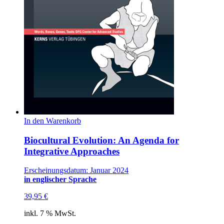
In den Warenkorb
Biocultural Evolution: An Agenda for
Integrative Approaches
Erscheinungsdatum: Januar 2024
in englischer Sprache
39,95
€
inkl. 7 % MwSt.