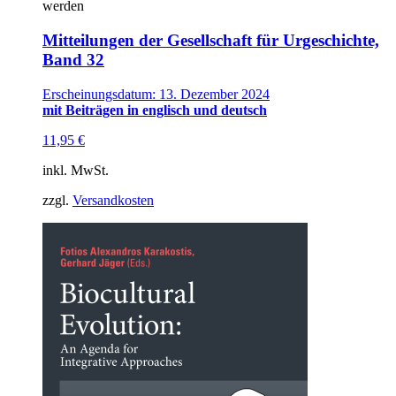
werden
Mitteilungen der Gesellschaft für Urgeschichte,
Band 32
Erscheinungsdatum: 13. Dezember 2024
mit Beiträgen in englisch und deutsch
11,95
€
inkl. MwSt.
zzgl.
Versandkosten