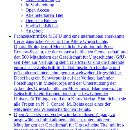
In Vorbereitung
Open Access
Alle lieferbaren Titel
Deutsche Bücher
Englische Bücher
Angebote
Fachzeitschrift
Die MGFU sind eine international anerkannte,
frei zugängliche Zeitschrift für Ältere Urgeschichte,
Quartärökologie und Menschliche Evolution mit Peer-
Review-System, die der wissenschaftlichen Gemeinschaft und
den 500 Mitgliedern der Gesellschaft für Urgeschichte (GfU)
seit 1994 zur Verfügung steht. Die MGFU sind die führende
europäische Zeitschrift für Paläolithische Archäologie und
präsentieren Untersuchungen zur weltweiten Urgeschichte.
Dabei liegt ein Schwerpunkt auf der Vorlage laufender
Forschungen in Mitteleuropa und der Unterstützung der
Arbeit des Urgeschichtlichen Museums in Blaubeuren. Die
Zeitschrift ist ein Kooperationsprojekt zwischen der
Universität Tübingen und dem Kerns Verlag. Bitte richten sie
alle Fragen an N. J. Conard, M. Bolus oder eines der
Mitglieder des Wissenschaftlichen Beirats.
Open Access
Kerns Verlag wird kostenlosen Zugang zu
ausgewählten Publikationen anbieten, unter anderem:
Mitteilungen der Gesellschaft für Urgeschichte Titel mit frei-