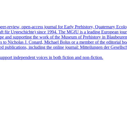
peer-review, open-access journal for Early Prehistory, Quaternary Eco
ft für Urgeschichte) since 1994. The MGfU is a leading European journ
ope and supporting the work of the Museum of Prehistory in Blaubeuren.
ns to Nicholas J. Conard, Michael Bolus or a member of the editorial bo
ed publications, including the online journal: Mitteilungen der Gesellsc
upport independent voices in both fiction and non-fiction.