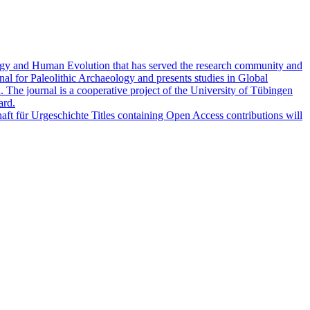
logy and Human Evolution that has served the research community and
al for Paleolithic Archaeology and presents studies in Global
 The journal is a cooperative project of the University of Tübingen
ard.
haft für Urgeschichte Titles containing Open Access contributions will