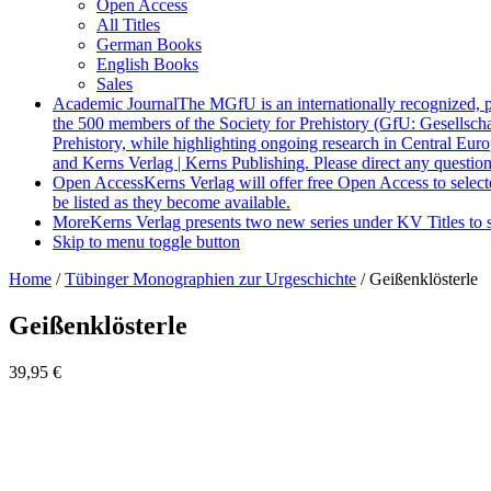
Open Access
All Titles
German Books
English Books
Sales
Academic Journal
The MGfU is an internationally recognized, 
the 500 members of the Society for Prehistory (GfU: Gesellscha
Prehistory, while highlighting ongoing research in Central Eur
and Kerns Verlag | Kerns Publishing. Please direct any questio
Open Access
Kerns Verlag will offer free Open Access to select
be listed as they become available.
More
Kerns Verlag presents two new series under KV Titles to s
Skip to menu toggle button
Home
/
Tübinger Monographien zur Urgeschichte
/
Geißenklösterle
Geißenklösterle
39,95
€