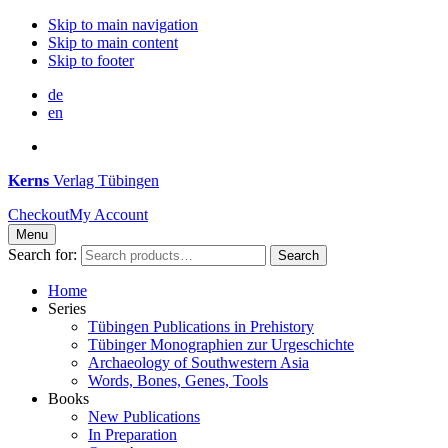
Skip to main navigation
Skip to main content
Skip to footer
de
en
Kerns
Verlag Tübingen
Checkout
My Account
Menu
Search for:
Search
Home
Series
Tübingen Publications in Prehistory
Tübinger Monographien zur Urgeschichte
Archaeology of Southwestern Asia
Words, Bones, Genes, Tools
Books
New Publications
In Preparation